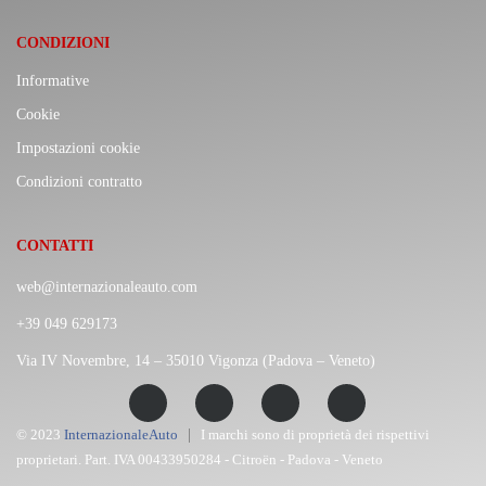
CONDIZIONI
Informative
Cookie
Impostazioni cookie
Condizioni contratto
CONTATTI
web@internazionaleauto.com
+39 049 629173
Via IV Novembre, 14 – 35010 Vigonza (Padova – Veneto)
© 2023
InternazionaleAuto
I marchi sono di proprietà dei rispettivi
proprietari. Part. IVA 00433950284 - Citroën - Padova - Veneto