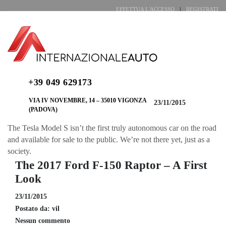
EFFETTUA L'ACCESSO
REGISTRATI
LUN - VEN 7:30-12:30 | 14:00-19:00 - SAB 7:30-12:30 | 15:00-18:00 (SOLO
VENDITE)
+39 049 629173
VIA IV NOVEMBRE, 14 – 35010 VIGONZA
23/11/2015
(PADOVA)
The Tesla Model S isn’t the first truly autonomous car on the road
and available for sale to the public. We’re not there yet, just as a
society.
The 2017 Ford F-150 Raptor – A First
Look
23/11/2015
Postato da:
vil
Nessun commento