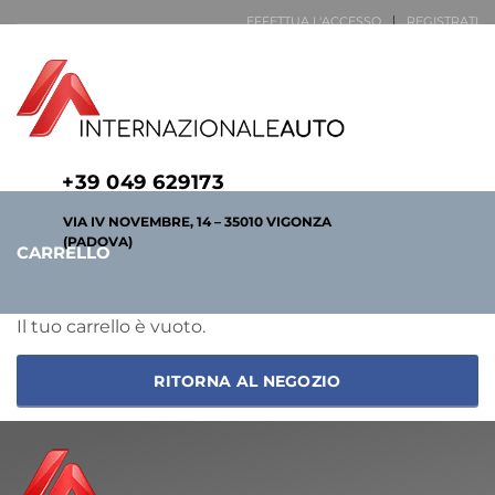
EFFETTUA L'ACCESSO
REGISTRATI
LUN - VEN 7:30-12:30 | 14:00-19:00 - SAB 7:30-12:30 | 15:00-18:00 (SOLO
VENDITE)
+39 049 629173
VIA IV NOVEMBRE, 14 – 35010 VIGONZA
(PADOVA)
CARRELLO
Il tuo carrello è vuoto.
RITORNA AL NEGOZIO