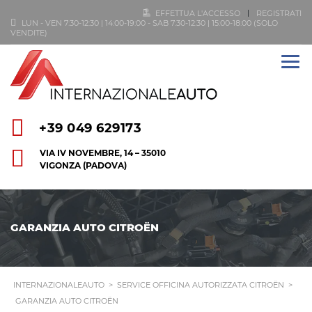
EFFETTUA L'ACCESSO
REGISTRATI
LUN - VEN 7:30-12:30 | 14:00-19:00 - SAB 7:30-12:30 | 15:00-18:00 (SOLO
VENDITE)
+39 049 629173
VIA IV NOVEMBRE, 14 – 35010
VIGONZA (PADOVA)
GARANZIA AUTO CITROËN
INTERNAZIONALEAUTO
>
SERVICE OFFICINA AUTORIZZATA CITROËN
>
GARANZIA AUTO CITROËN