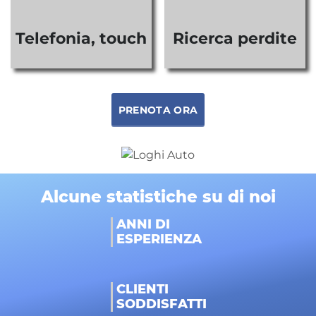
Telefonia, touch
Ricerca perdite
PRENOTA ORA
Alcune statistiche su di noi
ANNI DI
ESPERIENZA
CLIENTI
SODDISFATTI