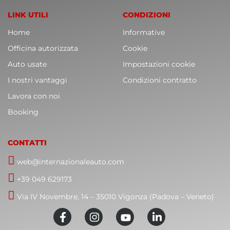
LINK UTILI
CONDIZIONI
Home
Informative
Officina autorizzata
Cookie
Auto usate
Impostazioni cookie
I nostri vantaggi
Condizioni contratto
Lavora con noi
Booking
CONTATTI
web@internazionaleauto.com
+39 049 629173
Via IV Novembre, 14 – 35010 Vigonza (Padova – Veneto)