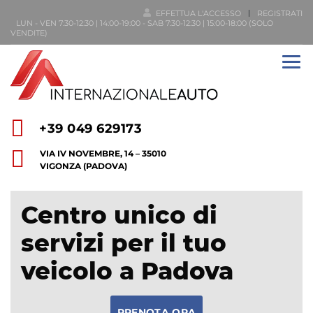
EFFETTUA L'ACCESSO
REGISTRATI
LUN - VEN 7:30-12:30 | 14:00-19:00 - SAB 7:30-12:30 | 15:00-18:00 (SOLO
VENDITE)
+39 049 629173
VIA IV NOVEMBRE, 14 – 35010
VIGONZA (PADOVA)
Centro unico di
servizi per il tuo
veicolo a Padova
PRENOTA ORA