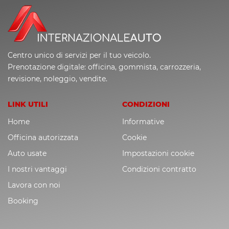
Centro unico di servizi per il tuo veicolo.
Prenotazione digitale: officina, gommista, carrozzeria,
revisione, noleggio, vendite.
LINK UTILI
CONDIZIONI
Home
Informative
Officina autorizzata
Cookie
Auto usate
Impostazioni cookie
I nostri vantaggi
Condizioni contratto
Lavora con noi
Booking