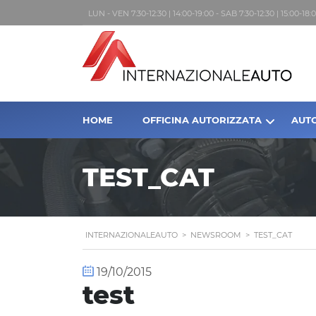
LUN - VEN 7:30-12:30 | 14:00-19:00 - SAB 7:30-12:30 | 15:00-1
HOME
OFFICINA AUTORIZZATA
AUT
TEST_CAT
INTERNAZIONALEAUTO
>
NEWSROOM
>
TEST_CAT
19/10/2015
test