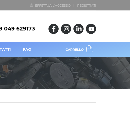
EFFETTUA L'ACCESSO
REGISTRATI
9 049 629173
TATTI
FAQ
CARRELLO