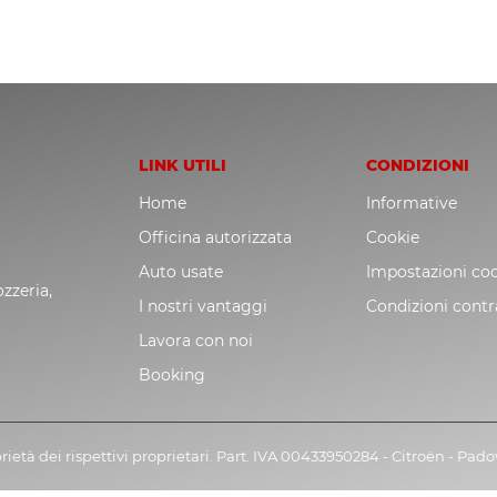
LINK UTILI
CONDIZIONI
Home
Informative
Officina autorizzata
Cookie
Auto usate
Impostazioni co
zzeria,
I nostri vantaggi
Condizioni contr
Lavora con noi
Booking
rietà dei rispettivi proprietari. Part. IVA 00433950284 - Citroën - Pad