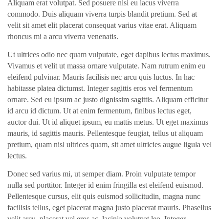
Aliquam erat volutpat. Sed posuere nisi eu lacus viverra
commodo. Duis aliquam viverra turpis blandit pretium. Sed at
velit sit amet elit placerat consequat varius vitae erat. Aliquam
rhoncus mi a arcu viverra venenatis.
Ut ultrices odio nec quam vulputate, eget dapibus lectus maximus.
Vivamus et velit ut massa ornare vulputate. Nam rutrum enim eu
eleifend pulvinar. Mauris facilisis nec arcu quis luctus. In hac
habitasse platea dictumst. Integer sagittis eros vel fermentum
ornare. Sed eu ipsum ac justo dignissim sagittis. Aliquam efficitur
id arcu id dictum. Ut at enim fermentum, finibus lectus eget,
auctor dui. Ut id aliquet ipsum, eu mattis metus. Ut eget maximus
mauris, id sagittis mauris. Pellentesque feugiat, tellus ut aliquam
pretium, quam nisl ultrices quam, sit amet ultricies augue ligula vel
lectus.
Donec sed varius mi, ut semper diam. Proin vulputate tempor
nulla sed porttitor. Integer id enim fringilla est eleifend euismod.
Pellentesque cursus, elit quis euismod sollicitudin, magna nunc
facilisis tellus, eget placerat magna justo placerat mauris. Phasellus
velit arcu, placerat vel eros ac, lacinia volutpat leo. Integer