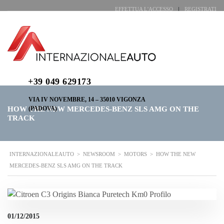
EFFETTUA L'ACCESSO
REGISTRATI
LUN - VEN 7:30-12:30 | 14:00-19:00 - SAB 7:30-12:30 | 15:00-18:00 (SOLO
VENDITE)
+39 049 629173
VIA IV NOVEMBRE, 14 – 35010 VIGONZA
HOW THE NEW MERCEDES-BENZ SLS AMG ON THE
(PADOVA)
TRACK
INTERNAZIONALEAUTO
>
NEWSROOM
>
MOTORS
>
HOW THE NEW
MERCEDES-BENZ SLS AMG ON THE TRACK
01/12/2015