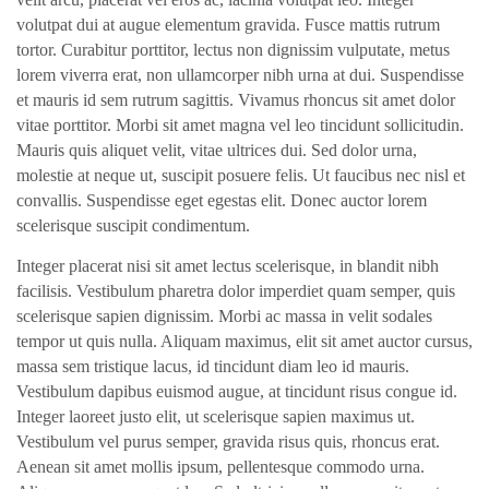
volutpat dui at augue elementum gravida. Fusce mattis rutrum
tortor. Curabitur porttitor, lectus non dignissim vulputate, metus
lorem viverra erat, non ullamcorper nibh urna at dui. Suspendisse
et mauris id sem rutrum sagittis. Vivamus rhoncus sit amet dolor
vitae porttitor. Morbi sit amet magna vel leo tincidunt sollicitudin.
Mauris quis aliquet velit, vitae ultrices dui. Sed dolor urna,
molestie at neque ut, suscipit posuere felis. Ut faucibus nec nisl et
convallis. Suspendisse eget egestas elit. Donec auctor lorem
scelerisque suscipit condimentum.
Integer placerat nisi sit amet lectus scelerisque, in blandit nibh
facilisis. Vestibulum pharetra dolor imperdiet quam semper, quis
scelerisque sapien dignissim. Morbi ac massa in velit sodales
tempor ut quis nulla. Aliquam maximus, elit sit amet auctor cursus,
massa sem tristique lacus, id tincidunt diam leo id mauris.
Vestibulum dapibus euismod augue, at tincidunt risus congue id.
Integer laoreet justo elit, ut scelerisque sapien maximus ut.
Vestibulum vel purus semper, gravida risus quis, rhoncus erat.
Aenean sit amet mollis ipsum, pellentesque commodo urna.