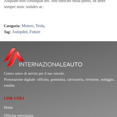
Aliquam non consequat leo. Sed ultricies nulla purus, sit amet
semper nunc sodales ac.
Motors
,
Tesla
,
Categoria:
Autopilot
,
Future
Tag:
Centro unico di servizi per il tuo veicolo.
Prenotazione digitale: officina, gommista, carrozzeria, revisione, noleggio,
vendite.
LINK UTILI
Home
Officina autorizzata