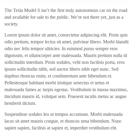
The Tesla Model S isn’t the first truly autonomous car on the road
and available for sale to the public. We’re not there yet, just as a
society.
Lorem ipsum dolor sit amet, consectetur adipiscing elit. Proin quis
odio pretium, tempor lectus sit amet, pulvinar libero. Morbi blandit
odio nec felis tempor ultricies. In euismod purus semper eros
dignissim, et ullamcorper ante malesuada. Mauris pretium nulla id
sollicitudin interdum. Proin sodales, velit non facilisis porta, eros
ipsum sollicitudin nibh, sed auctor libero nibh eget nunc. Sed
dapibus rhoncus enim, et condimentum ante bibendum et.
Pellentesque habitant morbi tristique senectus et netus et
malesuada fames ac turpis egestas. Vestibulum in massa maximus,
tincidunt mauris id, volutpat sem. Praesent iaculis metus ac augue
hendrerit dictum.
Suspendisse sodales leo ut tempus accumsan. Morbi malesuada
lacus sit amet mauris congue, et rhoncus urna bibendum. Nunc
sapien sapien, facilisis at sapien et, imperdiet vestibulum elit.