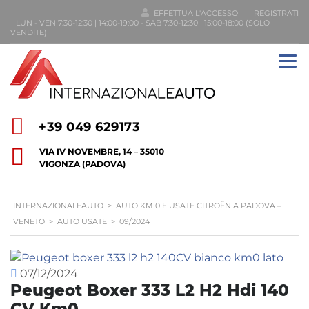
EFFETTUA L'ACCESSO
REGISTRATI
LUN - VEN 7:30-12:30 | 14:00-19:00 - SAB 7:30-12:30 | 15:00-18:00 (SOLO
VENDITE)
+39 049 629173
VIA IV NOVEMBRE, 14 – 35010
VIGONZA (PADOVA)
INTERNAZIONALEAUTO
>
AUTO KM 0 E USATE CITROËN A PADOVA –
VENETO
>
AUTO USATE
>
09/2024
07/12/2024
Peugeot Boxer 333 L2 H2 Hdi 140
CV Km0