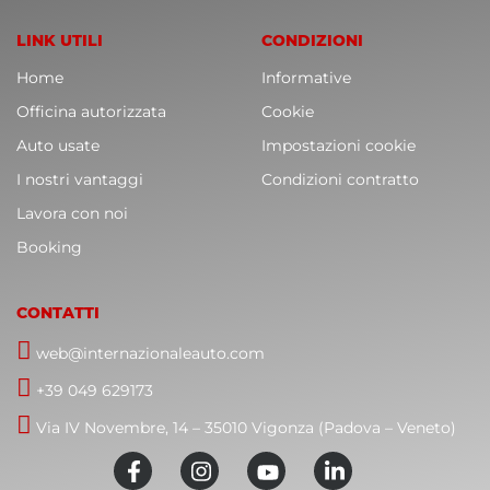
LINK UTILI
CONDIZIONI
Home
Informative
Officina autorizzata
Cookie
Auto usate
Impostazioni cookie
I nostri vantaggi
Condizioni contratto
Lavora con noi
Booking
CONTATTI
web@internazionaleauto.com
+39 049 629173
Via IV Novembre, 14 – 35010 Vigonza (Padova – Veneto)