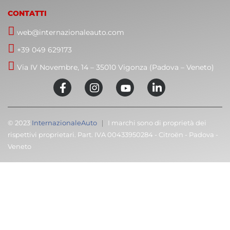
CONTATTI
web@internazionaleauto.com
+39 049 629173
Via IV Novembre, 14 – 35010 Vigonza (Padova – Veneto)
© 2023
InternazionaleAuto
I marchi sono di proprietà dei
rispettivi proprietari. Part. IVA 00433950284 - Citroën - Padova -
Veneto
C
Cari clienti,
T
M
volevamo informarvi che la nostra attività sarà
chiusa dal 8 al 23 agosto compresi.
Ma non preoccupatevi, potete ancora prenotarvi
comodamente online per quando riapriremo!