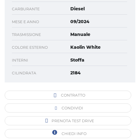
Diesel
CARBURANTE
09/2024
MESE E ANNO
Manuale
TRASMISSIONE
Kaolin White
COLORE ESTERNO
Stoffa
INTERNI
2184
CILINDRATA
CONTRATTO
CONDIVIDI
PRENOTA TEST DRIVE
CHIEDI INFO