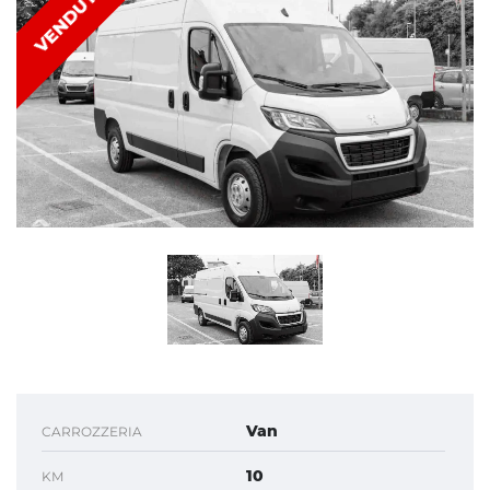
VENDUTO
Van
CARROZZERIA
10
KM