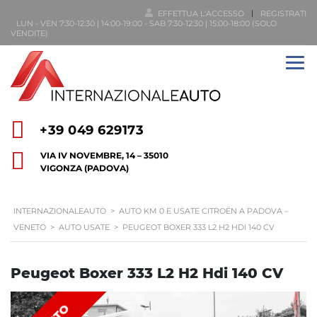
EFFETTUA L'ACCESSO
REGISTRATI
LUN - VEN 7:30-12:30 | 14:00-19:00 - SAB 7:30-12:30 | 15:00-18:00 (SOLO
VENDITE)
+39 049 629173
VIA IV NOVEMBRE, 14 – 35010
VIGONZA (PADOVA)
INTERNAZIONALEAUTO
>
AUTO KM 0 E USATE CITROËN A PADOVA –
VENETO
>
AUTO USATE
>
PEUGEOT BOXER 333 L2 H2 HDI 140 CV
Peugeot Boxer 333 L2 H2 Hdi 140 CV