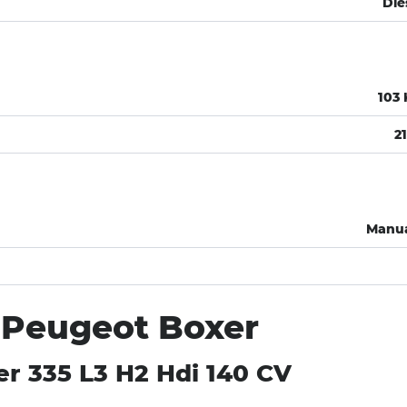
Die
103
2
Manu
 Peugeot Boxer
r 335 L3 H2 Hdi 140 CV