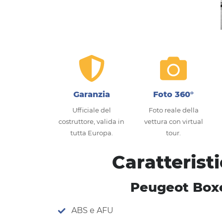
Garanzia
Foto 360°
Ufficiale del
Foto reale della
costruttore, valida in
vettura con virtual
tutta Europa.
tour.
Caratterist
Peugeot Boxe
ABS e AFU