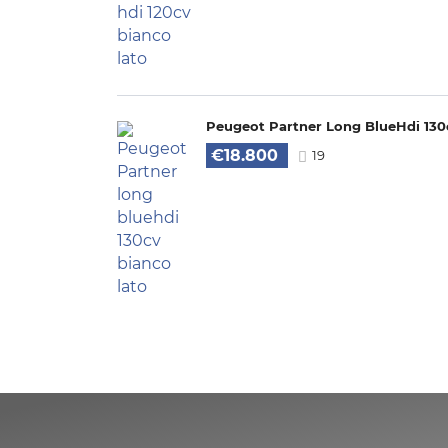
Peugeot Partner Long BlueHdi 130
€18.800
19