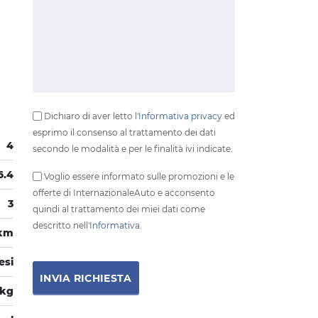
Dichiaro di aver letto l'
Informativa privacy
ed
esprimo il consenso al trattamento dei dati
4
secondo le modalità e per le finalità ivi indicate.
6.4
Voglio essere informato sulle promozioni e le
offerte di InternazionaleAuto e acconsento
3
quindi al trattamento dei miei dati come
descritto nell'
Informativa
.
0km
esi
 kg