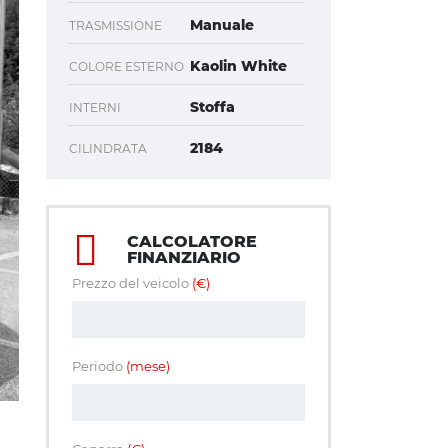
Manuale
TRASMISSIONE
Kaolin White
COLORE ESTERNO
Stoffa
INTERNI
2184
CILINDRATA
CALCOLATORE
FINANZIARIO
Prezzo del veicolo
(€)
Periodo
(mese)