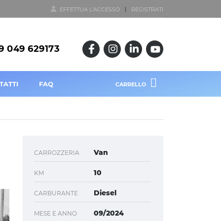
EFFETTUA L'ACCESSO
REGISTRATI
9 049 629173
TATTI
FAQ
CARRELLO
Van
CARROZZERIA
10
KM
Diesel
CARBURANTE
09/2024
MESE E ANNO