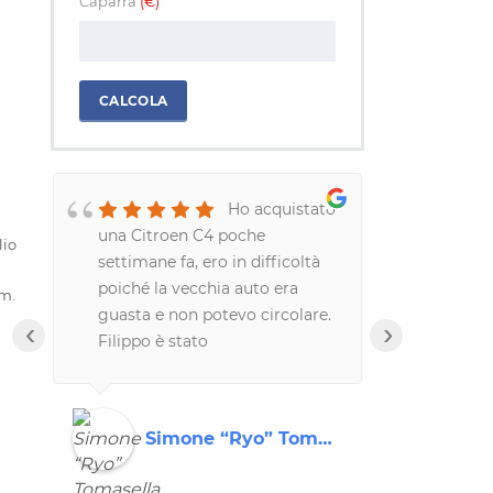
Caparra
(€)
CALCOLA
Ho acquistato
o
una Citroen C4 poche
davvero me
lio
settimane fa, ero in difficoltà
professiona
poiché la vecchia auto era
correttezza
km.
guasta e non potevo circolare.
hanno riso
‹
›
Filippo è stato
un modo da
disponibilissimo, praticamente
Consiglio 
me l'ha consegnata a
tutti!!!!
casa.Azienda e persone serie
Simone “Ryo” Tomasella
Rob
ed affidabili.