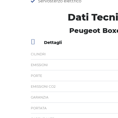
Servosterzo elettrico
Dati Tecn
Peugeot Boxe
Dettagli
CILINDRI
EMISSIONI
PORTE
EMISSIONI CO2
GARANZIA
PORTATA