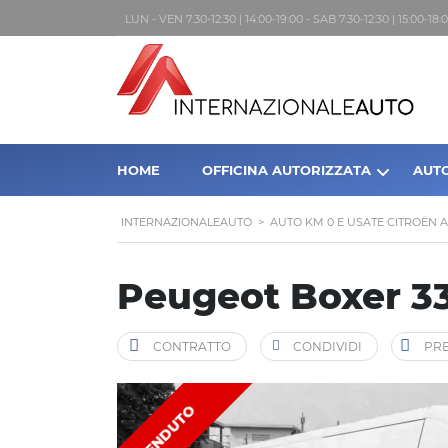
LUN - VEN 7:30-12:30 | 14:00-19:00 - SAB 7:30-12:30 | 15:00-1
HOME
OFFICINA AUTORIZZATA
AUT
INTERNAZIONALEAUTO
>
AUTO KM 0 E USATE CITROËN 
Peugeot Boxer 33
CONTRATTO
CONDIVIDI
PRE
VENDUTO