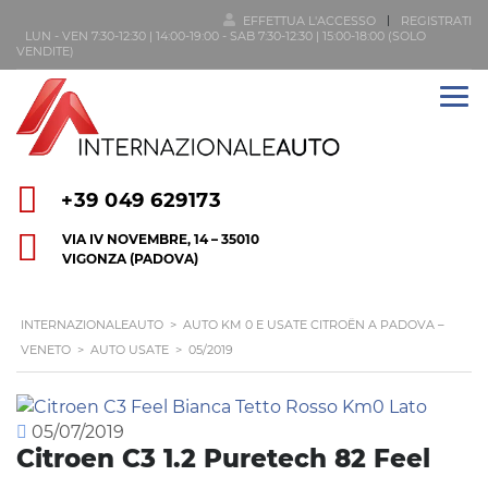
EFFETTUA L'ACCESSO
REGISTRATI
LUN - VEN 7:30-12:30 | 14:00-19:00 - SAB 7:30-12:30 | 15:00-18:00 (SOLO
VENDITE)
+39 049 629173
VIA IV NOVEMBRE, 14 – 35010
VIGONZA (PADOVA)
INTERNAZIONALEAUTO
>
AUTO KM 0 E USATE CITROËN A PADOVA –
VENETO
>
AUTO USATE
>
05/2019
05/07/2019
Citroen C3 1.2 Puretech 82 Feel