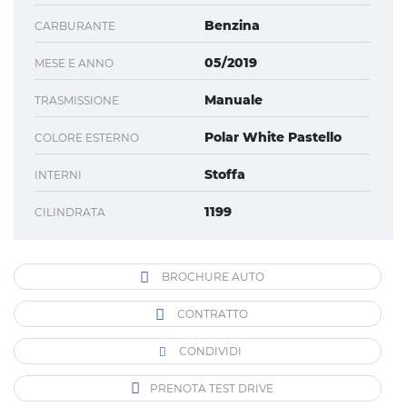
Benzina
CARBURANTE
05/2019
MESE E ANNO
Manuale
TRASMISSIONE
Polar White Pastello
COLORE ESTERNO
Stoffa
INTERNI
1199
CILINDRATA
BROCHURE AUTO
CONTRATTO
CONDIVIDI
PRENOTA TEST DRIVE