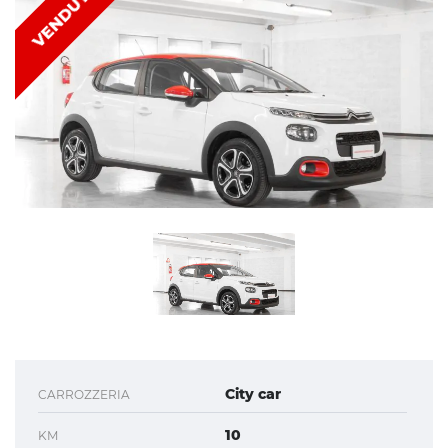
VENDUTA
City car
CARROZZERIA
10
KM