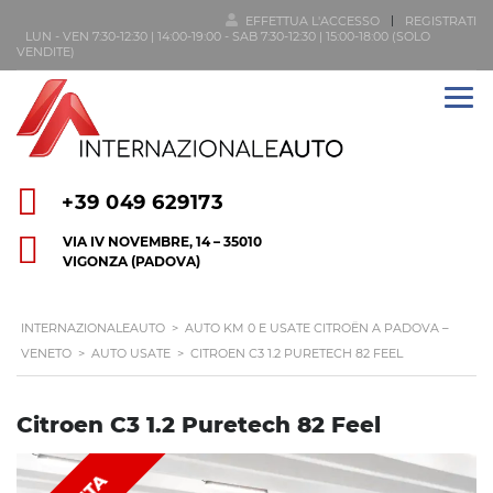
EFFETTUA L'ACCESSO
REGISTRATI
LUN - VEN 7:30-12:30 | 14:00-19:00 - SAB 7:30-12:30 | 15:00-18:00 (SOLO
VENDITE)
+39 049 629173
VIA IV NOVEMBRE, 14 – 35010
VIGONZA (PADOVA)
INTERNAZIONALEAUTO
>
AUTO KM 0 E USATE CITROËN A PADOVA –
VENETO
>
AUTO USATE
>
CITROEN C3 1.2 PURETECH 82 FEEL
Citroen C3 1.2 Puretech 82 Feel