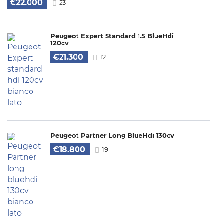
€22.000
23
Peugeot Expert Standard 1.5 BlueHdi
120cv
€21.300
12
Peugeot Partner Long BlueHdi 130cv
€18.800
19