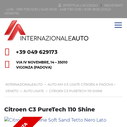
EFFETTUA L'ACCESSO
REGISTRATI
LUN - VEN 7:30-12:30 | 14:00-19:00 - SAB 7:30-12:30 | 15:00-18:00 (SOLO
VENDITE)
+39 049 629173
VIA IV NOVEMBRE, 14 – 35010
VIGONZA (PADOVA)
INTERNAZIONALEAUTO
>
AUTO KM 0 E USATE CITROËN A PADOVA –
VENETO
>
AUTO USATE
>
CITROEN C3 PURETECH 110 SHINE
Citroen C3 PureTech 110 Shine