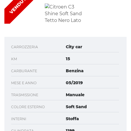
VENDUTA
City car
CARROZZERIA
15
KM
Benzina
CARBURANTE
05/2019
MESE E ANNO
Manuale
TRASMISSIONE
Soft Sand
COLORE ESTERNO
Stoffa
INTERNI
1199
CILINDRATA