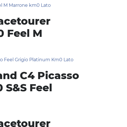
acetourer
0 Feel M
and C4 Picasso
0 S&S Feel
acetourer