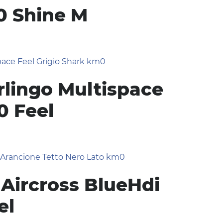
0 Shine M
rlingo Multispace
0 Feel
 Aircross BlueHdi
el