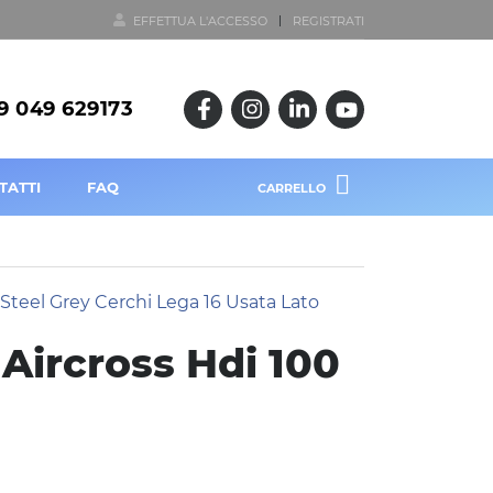
EFFETTUA L'ACCESSO
REGISTRATI
9 049 629173
TATTI
FAQ
CARRELLO
 Aircross Hdi 100