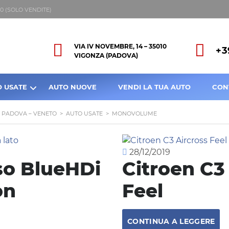
8:00 (SOLO VENDITE)
VIA IV NOVEMBRE, 14 – 35010
+3
VIGONZA (PADOVA)
O USATE
AUTO NUOVE
VENDI LA TUA AUTO
CON
A PADOVA – VENETO
>
AUTO USATE
>
MONOVOLUME
28/12/2019
so BlueHDi
Citroen C3
on
Feel
CONTINUA A LEGGERE