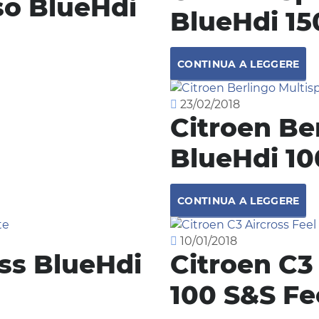
so BlueHdi
BlueHdi 15
CONTINUA A LEGGERE
23/02/2018
Citroen Be
BlueHdi 10
CONTINUA A LEGGERE
10/01/2018
oss BlueHdi
Citroen C3
100 S&S Fe