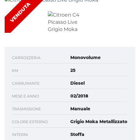
VENDUTA
Monovolume
CARROZZERIA
25
KM
Diesel
CARBURANTE
02/2018
MESE E ANNO
Manuale
TRASMISSIONE
Grigio Moka Metallizzato
COLORE ESTERNO
Stoffa
INTERNI