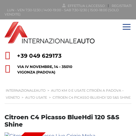
EFFETTUA L'ACCESSO
REGISTRATI
LUN - VEN 7:30-12:30 | 14:00-19:00 - SAB 7:30-12:30 | 15:00-18:00 (SOLO
VENDITE)
+39 049 629173
VIA IV NOVEMBRE, 14 – 35010
VIGONZA (PADOVA)
INTERNAZIONALEAUTO
>
AUTO KM 0 E USATE CITROËN A PADOVA –
VENETO
>
AUTO USATE
>
CITROEN C4 PICASSO BLUEHDI 120 S&S SHINE
Citroen C4 Picasso BlueHdi 120 S&S
Shine