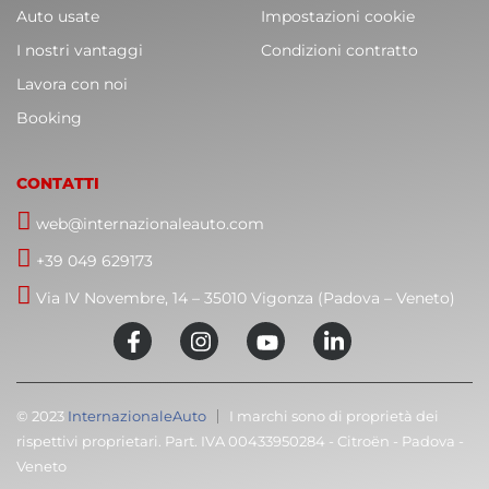
Auto usate
Impostazioni cookie
I nostri vantaggi
Condizioni contratto
Lavora con noi
Booking
CONTATTI
web@internazionaleauto.com
+39 049 629173
Via IV Novembre, 14 – 35010 Vigonza (Padova – Veneto)
© 2023
InternazionaleAuto
I marchi sono di proprietà dei
rispettivi proprietari. Part. IVA 00433950284 - Citroën - Padova -
Veneto