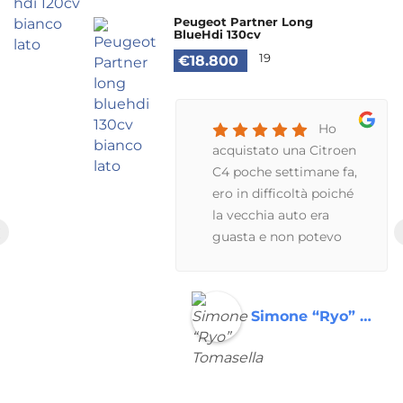
Peugeot Partner Long
BlueHdi 130cv
19
€18.800
Ho
acquistato una Citroen
C4 poche settimane fa,
ero in difficoltà poiché
la vecchia auto era
‹
guasta e non potevo
circolare. Filippo è stato
disponibilissimo,
praticamente me l'ha
Simone “Ryo” Tomasella
consegnata a
casa.Azienda e persone
serie ed affidabili.