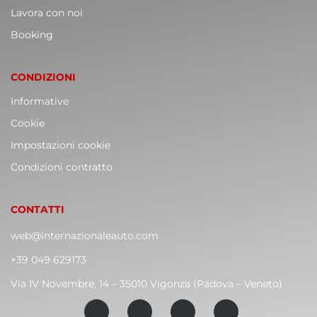
Lavora con noi
Booking
CONDIZIONI
Informative
Cookie
Impostazioni cookie
Condizioni contratto
CONTATTI
web@internazionaleauto.com
+39 049 629173
Via IV Novembre, 14 – 35010 Vigonza (Padova – Veneto)