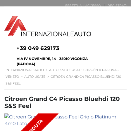
EFFETTUA L'ACCESSO
REGISTRATI
LUN - VEN 7:30-12:30 | 14:00-19:00 - SAB 7:30-12:30 | 15:00-18:00 (SOLO
VENDITE)
+39 049 629173
VIA IV NOVEMBRE, 14 – 35010 VIGONZA
(PADOVA)
INTERNAZIONALEAUTO
>
AUTO KM 0 E USATE CITROËN A PADOVA –
VENETO
>
AUTO USATE
>
CITROEN GRAND C4 PICASSO BLUEHDI 120
S&S FEEL
Citroen Grand C4 Picasso Bluehdi 120
S&S Feel
VENDUTA