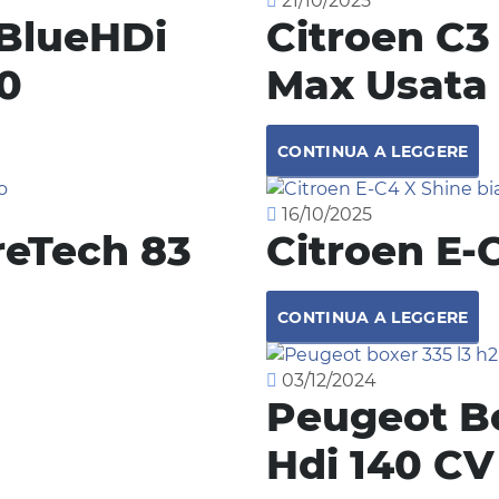
21/10/2025
 BlueHDi
Citroen C3
0
Max Usata
CONTINUA A LEGGERE
16/10/2025
reTech 83
Citroen E-
CONTINUA A LEGGERE
03/12/2024
Peugeot Bo
Hdi 140 C