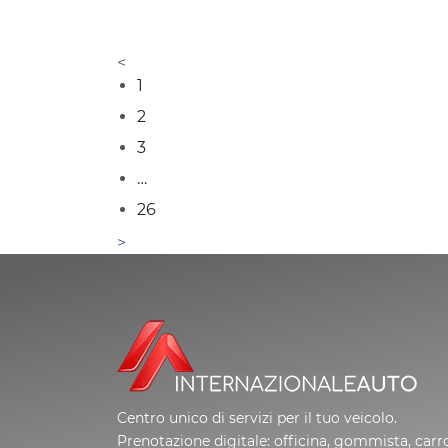
1
2
3
…
26
Centro unico di servizi per il tuo veicolo.
Prenotazione digitale: officina, gommista, carro