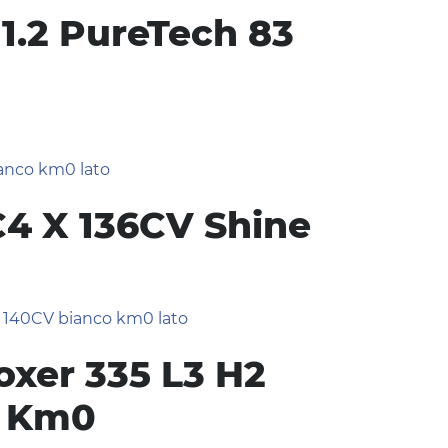
 1.2 PureTech 83
C4 X 136CV Shine
xer 335 L3 H2
V Km0