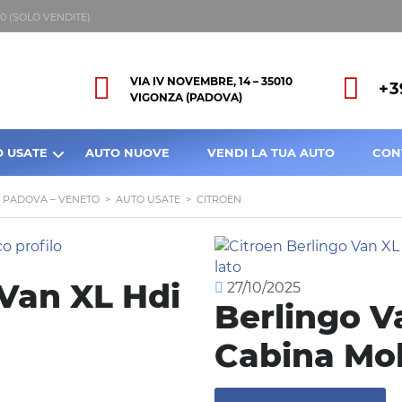
8:00 (SOLO VENDITE)
VIA IV NOVEMBRE, 14 – 35010
+3
VIGONZA (PADOVA)
O USATE
AUTO NUOVE
VENDI LA TUA AUTO
CON
A PADOVA – VENETO
>
AUTO USATE
>
CITROËN
 Van XL Hdi
27/10/2025
Berlingo V
Cabina Mob