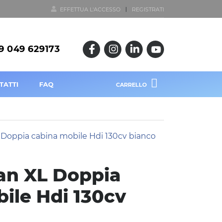
EFFETTUA L'ACCESSO
REGISTRATI
9 049 629173
TATTI
FAQ
CARRELLO
an XL Doppia
ile Hdi 130cv