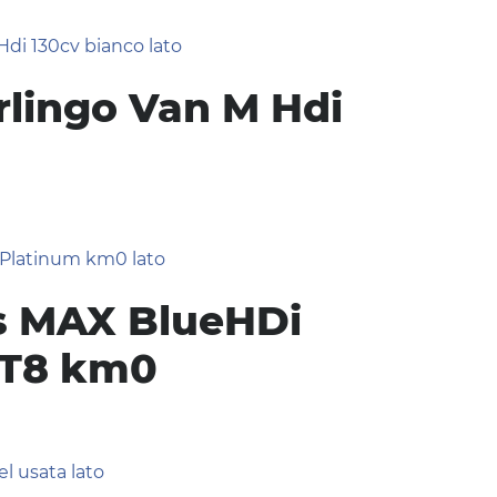
rlingo Van M Hdi
ss MAX BlueHDi
AT8 km0