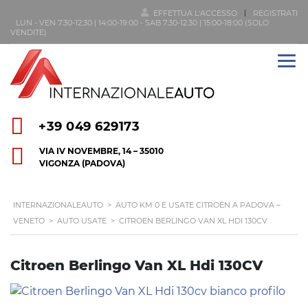
EFFETTUA L'ACCESSO
REGISTRATI
LUN - VEN 7:30-12:30 | 14:00-19:00 - SAB 7:30-12:30 | 15:00-18:00 (SOLO
VENDITE)
+39 049 629173
VIA IV NOVEMBRE, 14 – 35010
VIGONZA (PADOVA)
INTERNAZIONALEAUTO
>
AUTO KM 0 E USATE CITROËN A PADOVA –
VENETO
>
AUTO USATE
>
CITROEN BERLINGO VAN XL HDI 130CV
Citroen Berlingo Van XL Hdi 130CV