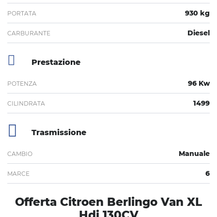
930 kg
PORTATA
Diesel
CARBURANTE
Prestazione
96 Kw
POTENZA
1499
CILINDRATA
Trasmissione
Manuale
CAMBIO
6
MARCE
Offerta Citroen Berlingo Van XL
Hdi 130CV