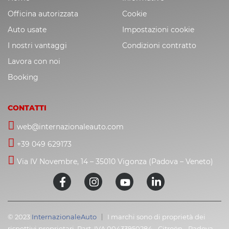
Officina autorizzata
Cookie
Auto usate
Impostazioni cookie
I nostri vantaggi
Condizioni contratto
Lavora con noi
Booking
CONTATTI
web@internazionaleauto.com
+39 049 629173
Via IV Novembre, 14 – 35010 Vigonza (Padova – Veneto)
© 2023
InternazionaleAuto
I marchi sono di proprietà dei
rispettivi proprietari. Part. IVA 00433950284 - Citroën - Padova -