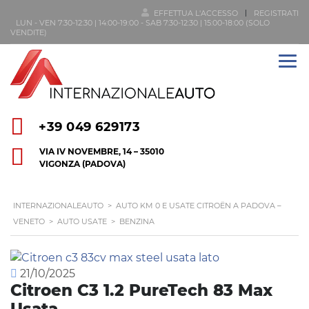
EFFETTUA L'ACCESSO
REGISTRATI
LUN - VEN 7:30-12:30 | 14:00-19:00 - SAB 7:30-12:30 | 15:00-18:00 (SOLO
VENDITE)
+39 049 629173
VIA IV NOVEMBRE, 14 – 35010
VIGONZA (PADOVA)
INTERNAZIONALEAUTO
>
AUTO KM 0 E USATE CITROËN A PADOVA –
VENETO
>
AUTO USATE
>
BENZINA
21/10/2025
Citroen C3 1.2 PureTech 83 Max
Usata