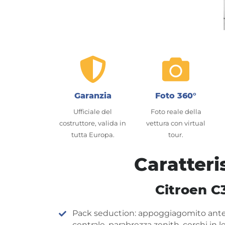
Garanzia
Foto 360°
Ufficiale del
Foto reale della
costruttore, valida in
vettura con virtual
tutta Europa.
tour.
Caratteri
Citroen C
Pack seduction: appoggiagomito ante
centrale, parabrezza zenith, cerchi in l