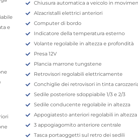
Chiusura automatica a veicolo in movime
Alzacristalli elettrici anteriori
iabile
Computer di bordo
ata e
Indicatore della temperatura esterno
Volante regolabile in altezza e profondità
Presa 12V
Plancia marrone tungstene
one
Retrovisori regolabili elettricamente
e
Conchiglie dei retrovisori in tinta carozzeri
Sedile posteriore sdoppiabile 1/3 e 2/3
Sedile conducente regolabile in altezza
Appogiatesto anteriori regolabili in altezza
iori
3 appogiagomito anteriore centrale
rone
Tasca portaoggetti sul retro dei sedili