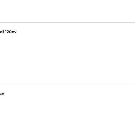
di 120cv
cv