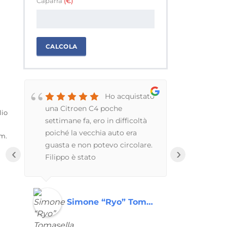
Caparra
(€)
CALCOLA
Ho acquistato
o
una Citroen C4 poche
davvero me
lio
settimane fa, ero in difficoltà
professiona
poiché la vecchia auto era
correttezza
km.
guasta e non potevo circolare.
hanno riso
‹
›
Filippo è stato
un modo da
disponibilissimo, praticamente
Consiglio 
me l'ha consegnata a
tutti!!!!
casa.Azienda e persone serie
Simone “Ryo” Tomasella
Rob
ed affidabili.