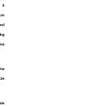
5
0km
esi
 kg
ina
 Kw
124
ale