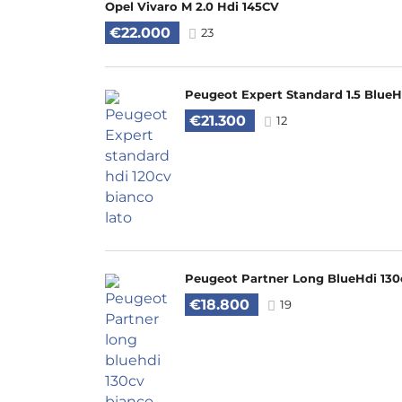
Opel Vivaro M 2.0 Hdi 145CV
€22.000
23
Peugeot Expert Standard 1.5 BlueH
€21.300
12
Peugeot Partner Long BlueHdi 130
€18.800
19