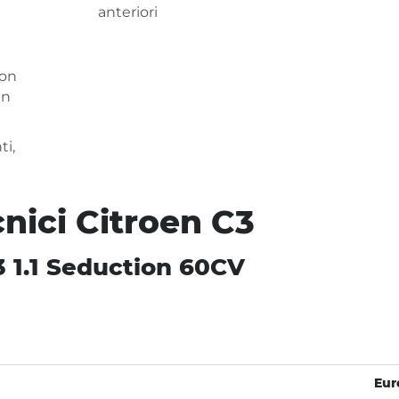
anteriori
con
in
ti,
cnici Citroen C3
3 1.1 Seduction 60CV
Eur