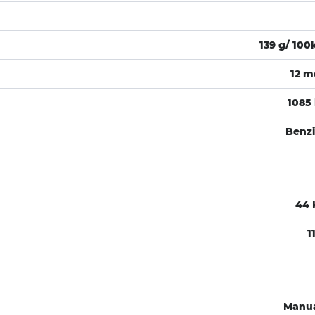
139 g/ 10
12 m
1085
Benz
44
1
Manu