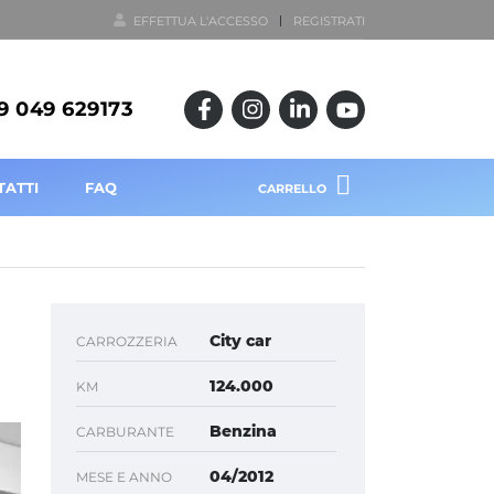
EFFETTUA L'ACCESSO
REGISTRATI
9 049 629173
TATTI
FAQ
CARRELLO
City car
CARROZZERIA
124.000
KM
Benzina
CARBURANTE
04/2012
MESE E ANNO