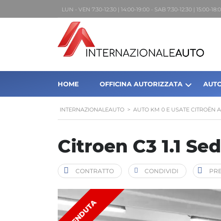
LUN - VEN 7:30-12:30 | 14:00-19:00 - SAB 7:30-12:30 | 15:00-1
HOME
OFFICINA AUTORIZZATA
AUTO
INTERNAZIONALEAUTO
>
AUTO KM 0 E USATE CITROËN 
Citroen C3 1.1 S
CONTRATTO
CONDIVIDI
PRE
VENDUTA