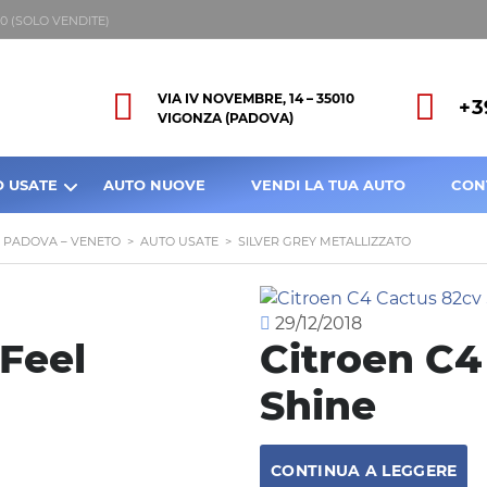
8:00 (SOLO VENDITE)
VIA IV NOVEMBRE, 14 – 35010
+3
VIGONZA (PADOVA)
O USATE
AUTO NUOVE
VENDI LA TUA AUTO
CON
A PADOVA – VENETO
>
AUTO USATE
>
SILVER GREY METALLIZZATO
29/12/2018
 Feel
Citroen C4
Shine
CONTINUA A LEGGERE