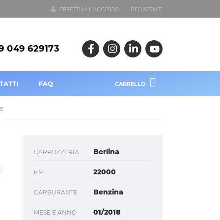
EFFETTUA L'ACCESSO
REGISTRATI
9 049 629173
TATTI
FAQ
CARRELLO
NE
Berlina
CARROZZERIA
22000
KM
Benzina
CARBURANTE
01/2018
MESE E ANNO