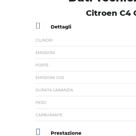
Citroen C4 
Dettagli
CILINDRI
EMISSIONI
PORTE
EMISSIONI CO2
DURATA GARANZIA
PESO
CARBURANTE
Prestazione