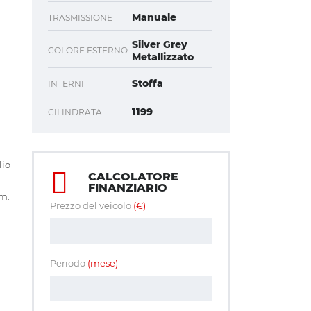
Manuale
TRASMISSIONE
Silver Grey
COLORE ESTERNO
Metallizzato
Stoffa
INTERNI
1199
CILINDRATA
o
lio
CALCOLATORE
FINANZIARIO
km.
Prezzo del veicolo
(€)
Periodo
(mese)