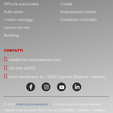
Officina autorizzata
Cookie
Auto usate
Impostazioni cookie
I nostri vantaggi
Condizioni contratto
Lavora con noi
Booking
CONTATTI
web@internazionaleauto.com
+39 049 629173
Via IV Novembre, 14 – 35010 Vigonza (Padova – Veneto)
© 2023
InternazionaleAuto
I marchi sono di proprietà dei
rispettivi proprietari. Part. IVA 00433950284 - Citroën - Padova -