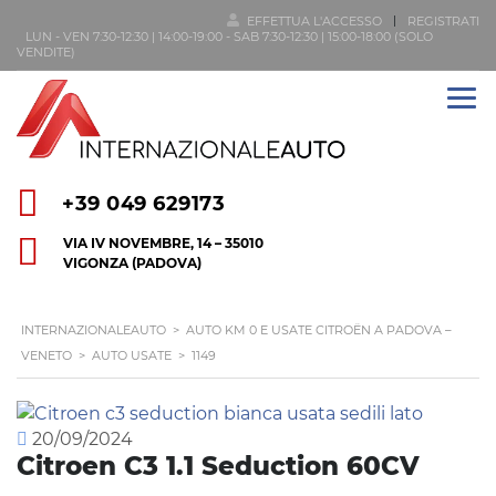
EFFETTUA L'ACCESSO
REGISTRATI
LUN - VEN 7:30-12:30 | 14:00-19:00 - SAB 7:30-12:30 | 15:00-18:00 (SOLO
VENDITE)
+39 049 629173
VIA IV NOVEMBRE, 14 – 35010
VIGONZA (PADOVA)
INTERNAZIONALEAUTO
>
AUTO KM 0 E USATE CITROËN A PADOVA –
VENETO
>
AUTO USATE
>
1149
20/09/2024
Citroen C3 1.1 Seduction 60CV