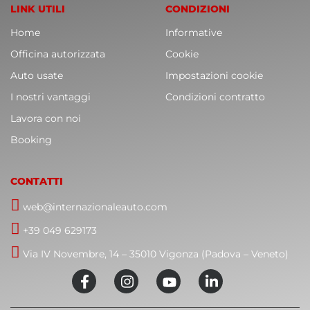
LINK UTILI
CONDIZIONI
Home
Informative
Officina autorizzata
Cookie
Auto usate
Impostazioni cookie
I nostri vantaggi
Condizioni contratto
Lavora con noi
Booking
CONTATTI
web@internazionaleauto.com
+39 049 629173
Via IV Novembre, 14 – 35010 Vigonza (Padova – Veneto)