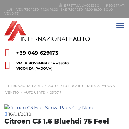
EFFETTUA L'ACCESSO
REGISTRATI
LUN - VEN 7:30-12:30 | 14:00-19:00 - SAB 7:30-12:30 | 15:00-18:00 (SOLO
VENDITE)
+39 049 629173
VIA IV NOVEMBRE, 14 – 35010
VIGONZA (PADOVA)
INTERNAZIONALEAUTO
>
AUTO KM 0 E USATE CITROËN A PADOVA –
VENETO
>
AUTO USATE
>
03/2017
16/01/2018
Citroen C3 1.6 Bluehdi 75 Feel