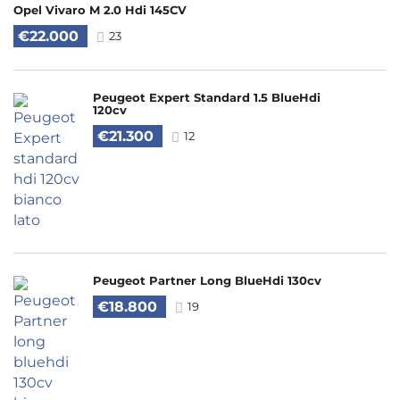
Opel Vivaro M 2.0 Hdi 145CV
€22.000
23
Peugeot Expert Standard 1.5 BlueHdi
120cv
€21.300
12
Peugeot Partner Long BlueHdi 130cv
€18.800
19