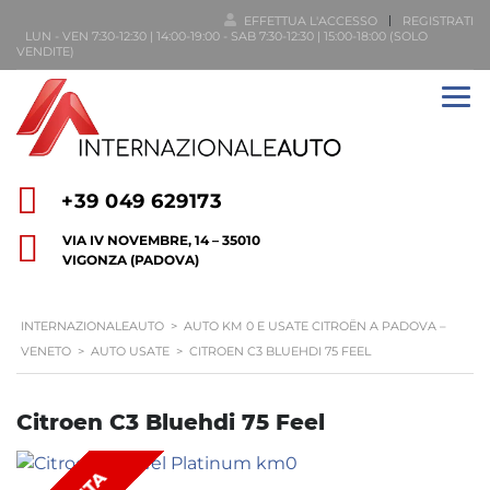
EFFETTUA L'ACCESSO
REGISTRATI
LUN - VEN 7:30-12:30 | 14:00-19:00 - SAB 7:30-12:30 | 15:00-18:00 (SOLO
VENDITE)
+39 049 629173
VIA IV NOVEMBRE, 14 – 35010
VIGONZA (PADOVA)
INTERNAZIONALEAUTO
>
AUTO KM 0 E USATE CITROËN A PADOVA –
VENETO
>
AUTO USATE
>
CITROEN C3 BLUEHDI 75 FEEL
Citroen C3 Bluehdi 75 Feel