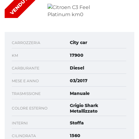
VENDUTA
City car
CARROZZERIA
17900
KM
Diesel
CARBURANTE
03/2017
MESE E ANNO
Manuale
TRASMISSIONE
Grigio Shark
COLORE ESTERNO
Metallizzato
Stoffa
INTERNI
1560
CILINDRATA