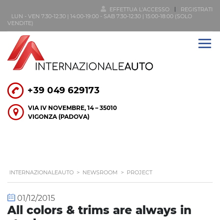
EFFETTUA L'ACCESSO
REGISTRATI
LUN - VEN 7:30-12:30 | 14:00-19:00 - SAB 7:30-12:30 | 15:00-18:00 (SOLO
VENDITE)
+39 049 629173
VIA IV NOVEMBRE, 14 – 35010
VIGONZA (PADOVA)
INTERNAZIONALEAUTO
>
NEWSROOM
>
PROJECT
01/12/2015
All colors & trims are always in