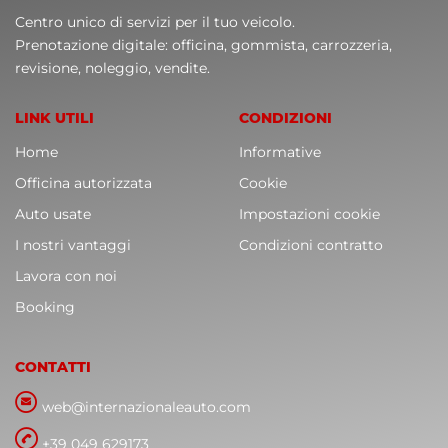
Centro unico di servizi per il tuo veicolo.
Prenotazione digitale: officina, gommista, carrozzeria,
revisione, noleggio, vendite.
LINK UTILI
CONDIZIONI
Home
Informative
Officina autorizzata
Cookie
Auto usate
Impostazioni cookie
I nostri vantaggi
Condizioni contratto
Lavora con noi
Booking
CONTATTI
web@internazionaleauto.com
+39 049 629173