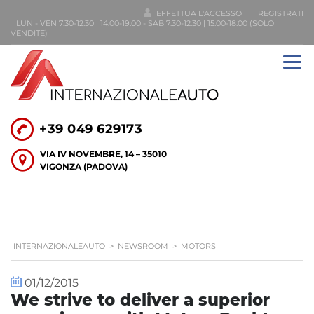
EFFETTUA L'ACCESSO
REGISTRATI
LUN - VEN 7:30-12:30 | 14:00-19:00 - SAB 7:30-12:30 | 15:00-18:00 (SOLO
VENDITE)
+39 049 629173
VIA IV NOVEMBRE, 14 – 35010
VIGONZA (PADOVA)
INTERNAZIONALEAUTO
>
NEWSROOM
>
MOTORS
01/12/2015
We strive to deliver a superior