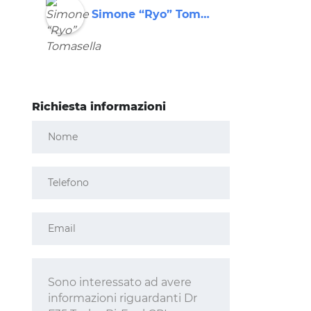
casa.Azienda e persone serie
Simone “Ryo” Tomasella
Rob
ed affidabili.
Richiesta informazioni