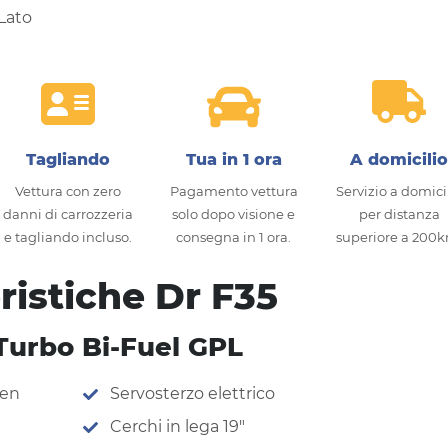
Tagliando
Tua in 1 ora
A domicili
Vettura con zero
Pagamento vettura
Servizio a domici
danni di carrozzeria
solo dopo visione e
per distanza
e tagliando incluso.
consegna in 1 ora.
superiore a 200
ristiche Dr F35
Turbo Bi-Fuel GPL
een
Servosterzo elettrico
Cerchi in lega 19″