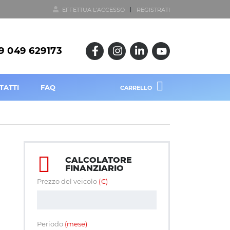
EFFETTUA L'ACCESSO
REGISTRATI
9 049 629173
TATTI
FAQ
CARRELLO
CALCOLATORE
FINANZIARIO
Prezzo del veicolo
(€)
Periodo
(mese)