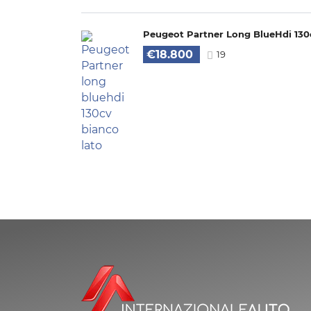
Peugeot Partner Long BlueHdi 130
€18.800
19