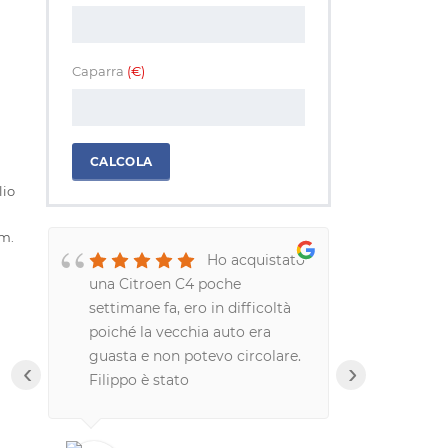
Caparra
(€)
o
CALCOLA
lio
km.
Ho acquistato
una Citroen C4 poche
davvero me
settimane fa, ero in difficoltà
professiona
poiché la vecchia auto era
correttezza
guasta e non potevo circolare.
hanno riso
‹
›
Filippo è stato
un modo da
disponibilissimo, praticamente
Consiglio 
me l'ha consegnata a
tutti!!!!