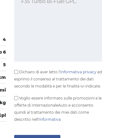
4
o 6
5
Dichiaro di aver letto l'
Informativa privacy
ed
0km
esprimo il consenso al trattamento dei dati
secondo le modalità e per le finalità ivi indicate.
esi
Voglio essere informato sulle promozioni e le
 kg
offerte di InternazionaleAuto e acconsento
quindi al trattamento dei miei dati come
Gpl
descritto nell'
Informativa
.