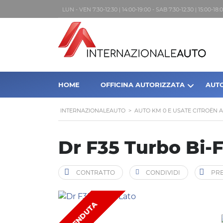
LUN - VEN 7:30-12:30 | 14:00-19:00 - SAB 7:30-12:30 | 15:00-1
HOME
OFFICINA AUTORIZZATA
AUT
INTERNAZIONALEAUTO
>
AUTO KM 0 E USATE CITROËN 
Dr F35 Turbo Bi-
CONTRATTO
CONDIVIDI
PRE
VENDUTA