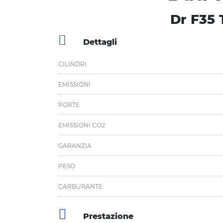
Dr F35 
Dettagli
CILINDRI
EMISSIONI
PORTE
EMISSIONI CO2
GARANZIA
PESO
CARBURANTE
Prestazione