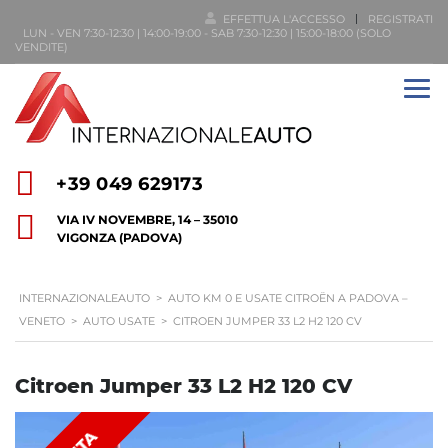
EFFETTUA L'ACCESSO
REGISTRATI
LUN - VEN 7:30-12:30 | 14:00-19:00 - SAB 7:30-12:30 | 15:00-18:00 (SOLO
VENDITE)
+39 049 629173
VIA IV NOVEMBRE, 14 – 35010
VIGONZA (PADOVA)
INTERNAZIONALEAUTO
>
AUTO KM 0 E USATE CITROËN A PADOVA –
VENETO
>
AUTO USATE
>
CITROEN JUMPER 33 L2 H2 120 CV
Citroen Jumper 33 L2 H2 120 CV