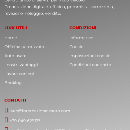
Centro unico di servizi per il tuo veicolo.
Prenotazione digitale: officina, gommista, carrozzeria,
revisione, noleggio, vendite.
LINK UTILI
CONDIZIONI
Home
Informative
Officina autorizzata
Cookie
Auto usate
Impostazioni cookie
I nostri vantaggi
Condizioni contratto
Lavora con noi
Booking
CONTATTI
web@internazionaleauto.com
+39 049 629173