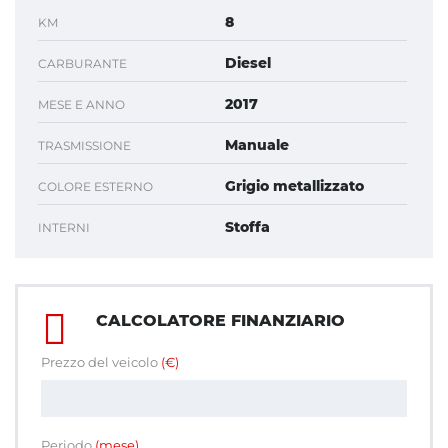
8
KM
Diesel
CARBURANTE
2017
MESE E ANNO
Manuale
TRASMISSIONE
Grigio metallizzato
COLORE ESTERNO
Stoffa
INTERNI
CALCOLATORE FINANZIARIO
Prezzo del veicolo
(€)
Periodo
(mese)