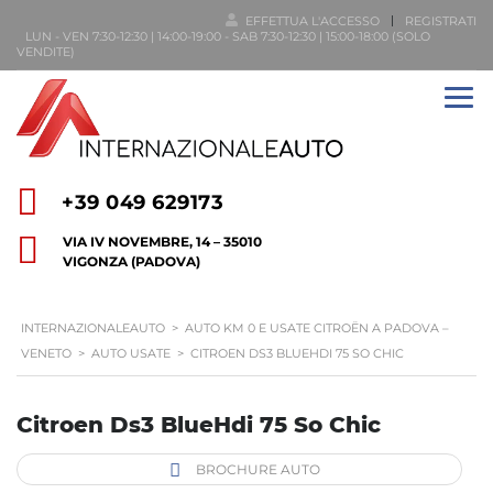
EFFETTUA L'ACCESSO
REGISTRATI
LUN - VEN 7:30-12:30 | 14:00-19:00 - SAB 7:30-12:30 | 15:00-18:00 (SOLO
VENDITE)
+39 049 629173
VIA IV NOVEMBRE, 14 – 35010
VIGONZA (PADOVA)
INTERNAZIONALEAUTO
>
AUTO KM 0 E USATE CITROËN A PADOVA –
VENETO
>
AUTO USATE
>
CITROEN DS3 BLUEHDI 75 SO CHIC
Citroen Ds3 BlueHdi 75 So Chic
BROCHURE AUTO