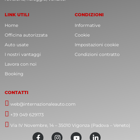
LINK UTILI
CONDIZIONI
Home
Informative
Officina autorizzata
Cookie
Auto usate
Impostazioni cookie
I nostri vantaggi
Condizioni contratto
Lavora con noi
Booking
CONTATTI
web@internazionaleauto.com
+39 049 629173
Via IV Novembre, 14 – 35010 Vigonza (Padova – Veneto)