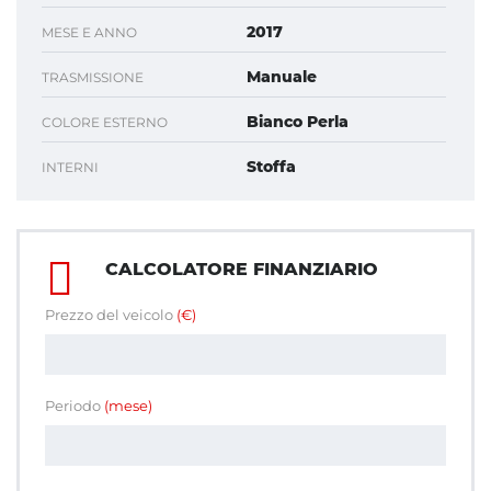
2017
MESE E ANNO
Manuale
TRASMISSIONE
Bianco Perla
COLORE ESTERNO
Stoffa
INTERNI
CALCOLATORE FINANZIARIO
Prezzo del veicolo
(€)
Periodo
(mese)