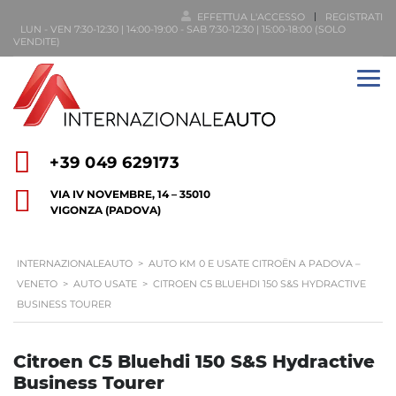
EFFETTUA L'ACCESSO
REGISTRATI
LUN - VEN 7:30-12:30 | 14:00-19:00 - SAB 7:30-12:30 | 15:00-18:00 (SOLO
VENDITE)
+39 049 629173
VIA IV NOVEMBRE, 14 – 35010
VIGONZA (PADOVA)
INTERNAZIONALEAUTO
>
AUTO KM 0 E USATE CITROËN A PADOVA –
VENETO
>
AUTO USATE
>
CITROEN C5 BLUEHDI 150 S&S HYDRACTIVE
BUSINESS TOURER
Citroen C5 Bluehdi 150 S&S Hydractive
Business Tourer