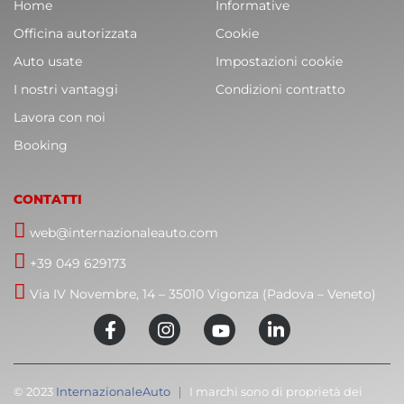
Home
Informative
Officina autorizzata
Cookie
Auto usate
Impostazioni cookie
I nostri vantaggi
Condizioni contratto
Lavora con noi
Booking
CONTATTI
web@internazionaleauto.com
+39 049 629173
Via IV Novembre, 14 – 35010 Vigonza (Padova – Veneto)
© 2023
InternazionaleAuto
I marchi sono di proprietà dei