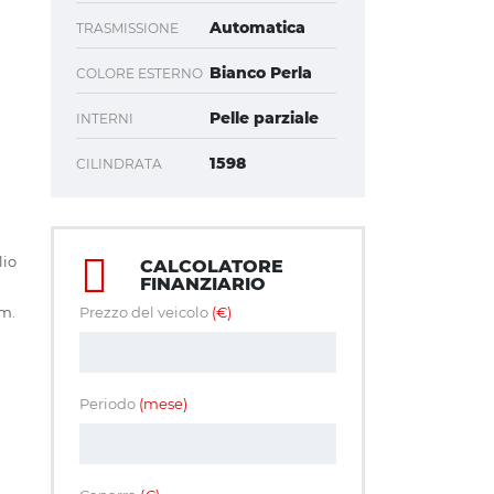
Automatica
TRASMISSIONE
Bianco Perla
COLORE ESTERNO
Pelle parziale
INTERNI
1598
CILINDRATA
o
lio
CALCOLATORE
FINANZIARIO
km.
Prezzo del veicolo
(€)
Periodo
(mese)