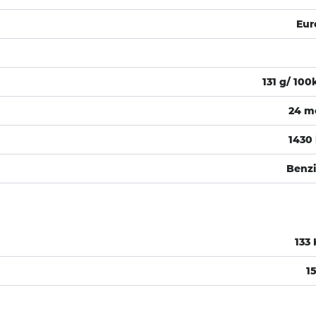
Eur
131 g/ 10
24 m
1430
Benz
133
1