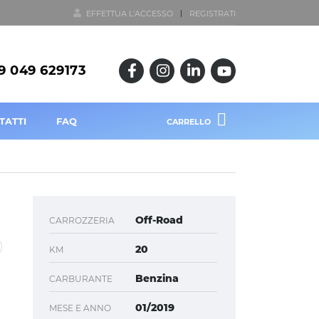
EFFETTUA L'ACCESSO
REGISTRATI
9 049 629173
TATTI
FAQ
CARRELLO
Off-Road
CARROZZERIA
20
KM
Benzina
CARBURANTE
01/2019
MESE E ANNO