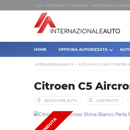
LUN - VEN 7:30-12:30 | 14:00-19:00 - SAB 7:30-12:30 | 15:00-1
HOME
OFFICINA AUTORIZZATA
AUT
INTERNAZIONALEAUTO
>
AUTO KM 0 E USATE CITROËN 
Citroen C5 Aircro
BROCHURE AUTO
CONTRATTO
VENDUTA