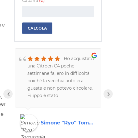
Caparra
(€)
re
CALCOLA
Ho acquistato
una Citroen C4 poche
davvero me
settimane fa, ero in difficoltà
professiona
poiché la vecchia auto era
correttezza
guasta e non potevo circolare.
hanno riso
‹
›
Filippo è stato
un modo da
,
disponibilissimo, praticamente
Consiglio 
ser
me l'ha consegnata a
tutti!!!!
 e
casa.Azienda e persone serie
Simone “Ryo” Tomasella
Rob
ed affidabili.