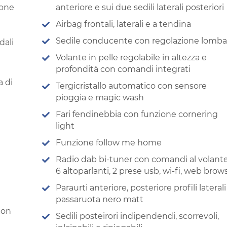
ione
anteriore e sui due sedili laterali posteriori
Airbag frontali, laterali e a tendina
Sedile conducente con regolazione lomba
dali
Volante in pelle regolabile in altezza e
profondità con comandi integrati
a di
Tergicristallo automatico con sensore
pioggia e magic wash
Fari fendinebbia con funzione cornering
light
Funzione follow me home
Radio dab bi-tuner con comandi al volante
6 altoparlanti, 2 prese usb, wi-fi, web brow
Paraurti anteriore, posteriore profili laterali
passaruota nero matt
xon
Sedili posteirori indipendendi, scorrevoli,