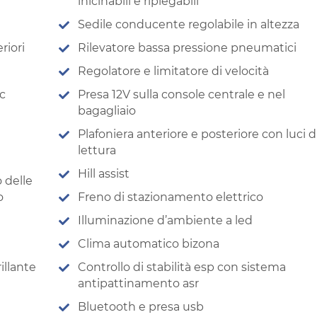
inlcinabili e ripiegabili
Sedile conducente regolabile in altezza
riori
Rilevatore bassa pressione pneumatici
Regolatore e limitatore di velocità
c
Presa 12V sulla console centrale e nel
bagagliaio
Plafoniera anteriore e posteriore con luci d
lettura
Hill assist
 delle
o
Freno di stazionamento elettrico
Illuminazione d’ambiente a led
Clima automatico bizona
illante
Controllo di stabilità esp con sistema
antipattinamento asr
Bluetooth e presa usb