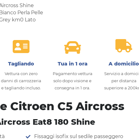
Tagliando
Tua in 1 ora
A domicili
Vettura con zero
Pagamento vettura
Servizio a domici
danni di carrozzeria
solo dopo visione e
per distanza
e tagliando incluso.
consegna in 1 ora.
superiore a 200
he Citroen C5 Aircross
ircross Eat8 180 Shine
ità
Fissaggi isofix sul sedile passeggero