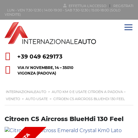
EFFETTUA L'ACCESSO
REGISTRATI
LUN - VEN 7:30-12:30 | 14:00-19:00 - SAB 7:30-12:30 | 15:00-18:00 (SOLO
VENDITE)
+39 049 629173
VIA IV NOVEMBRE, 14 – 35010
VIGONZA (PADOVA)
INTERNAZIONALEAUTO
>
AUTO KM 0 E USATE CITROËN A PADOVA –
VENETO
>
AUTO USATE
>
CITROEN C5 AIRCROSS BLUEHDI 130 FEEL
Citroen C5 Aircross BlueHdi 130 Feel