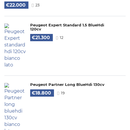
€22.000
23
Peugeot Expert Standard 1.5 BlueHdi
120cv
€21.300
12
Peugeot Partner Long BlueHdi 130cv
€18.800
19