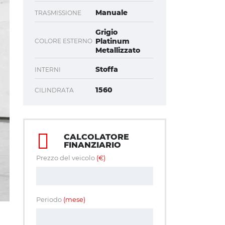
Manuale
TRASMISSIONE
Grigio
Platinum
COLORE ESTERNO
Metallizzato
Stoffa
INTERNI
1560
CILINDRATA
CALCOLATORE
FINANZIARIO
Prezzo del veicolo
(€)
Periodo
(mese)