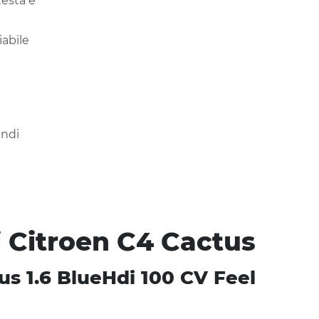
testa e
iabile
andi
i Citroen C4 Cactus
us 1.6 BlueHdi 100 CV Feel