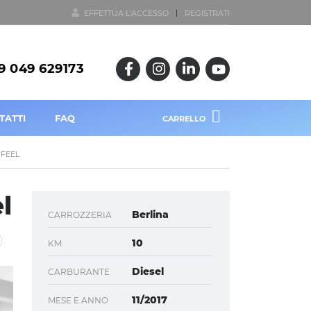
EFFETTUA L'ACCESSO
REGISTRATI
9 049 629173
TATTI
FAQ
CARRELLO
 FEEL
l
Berlina
CARROZZERIA
10
KM
Diesel
CARBURANTE
11/2017
MESE E ANNO