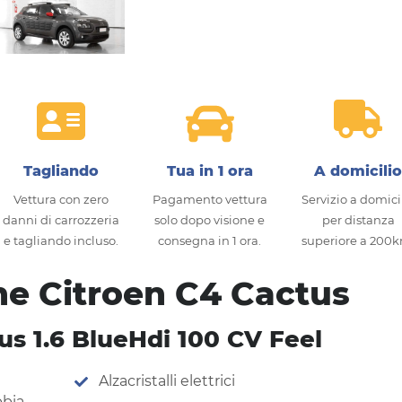
Tagliando
Tua in 1 ora
A domicili
Vettura con zero
Pagamento vettura
Servizio a domici
danni di carrozzeria
solo dopo visione e
per distanza
e tagliando incluso.
consegna in 1 ora.
superiore a 200
he Citroen C4 Cactus
us 1.6 BlueHdi 100 CV Feel
Alzacristalli elettrici
bbia