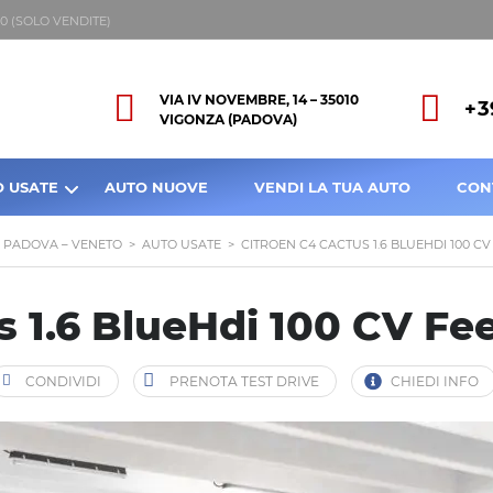
8:00 (SOLO VENDITE)
VIA IV NOVEMBRE, 14 – 35010
+3
VIGONZA (PADOVA)
O USATE
AUTO NUOVE
VENDI LA TUA AUTO
CON
A PADOVA – VENETO
>
AUTO USATE
>
CITROEN C4 CACTUS 1.6 BLUEHDI 100 CV
 1.6 BlueHdi 100 CV Fee
CONDIVIDI
PRENOTA TEST DRIVE
CHIEDI INFO