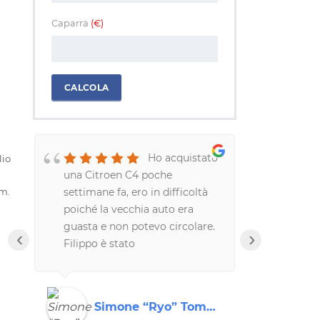
Caparra
(€)
CALCOLA
o
Ho acquistato
lio
una Citroen C4 poche
davvero me
settimane fa, ero in difficoltà
professiona
km.
poiché la vecchia auto era
correttezza
guasta e non potevo circolare.
hanno riso
‹
›
Filippo è stato
un modo da
disponibilissimo, praticamente
Consiglio 
me l'ha consegnata a
tutti!!!!
casa.Azienda e persone serie
Simone “Ryo” Tomasella
Rob
ed affidabili.