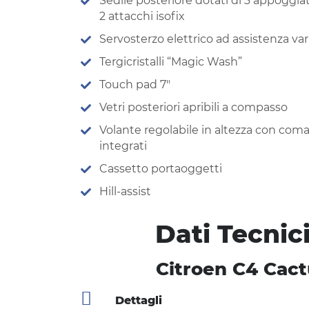
Sedile posteriore dotati di 3 appoggia
2 attacchi isofix
Servosterzo elettrico ad assistenza var
Tergicristalli “Magic Wash”
Touch pad 7″
Vetri posteriori apribili a compasso
Volante regolabile in altezza con com
integrati
Cassetto portaoggetti
Hill-assist
Dati Tecnic
Citroen C4 Cact
Dettagli