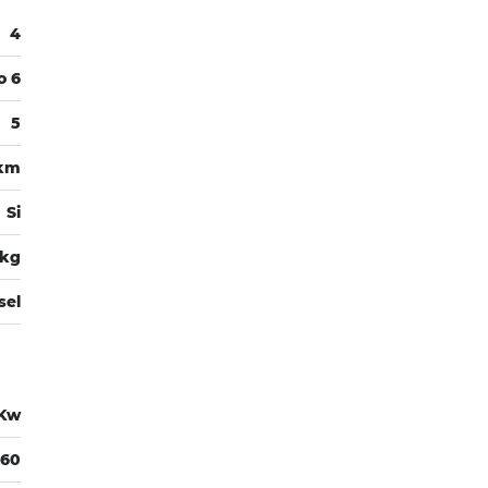
4
o 6
5
0km
Si
 kg
sel
 Kw
560