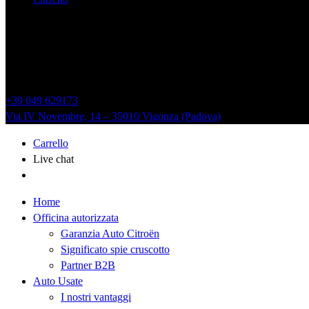
+39 049 629173
Via IV Novembre, 14 – 35010 Vigonza (Padova)
Carrello
Live chat
Home
Officina autorizzata
Garanzia Auto Citroën
Significato spie cruscotto
Partner B2B
Auto Usate
I nostri vantaggi