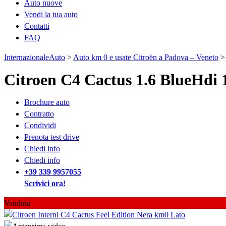
Auto nuove
Vendi la tua auto
Contatti
FAQ
InternazionaleAuto
>
Auto km 0 e usate Citroën a Padova – Veneto
Citroen C4 Cactus 1.6 BlueHdi 
Brochure auto
Contratto
Condividi
Prenota test drive
Chiedi info
Chiedi info
+39 339 9957055
Scrivici ora!
Venduta