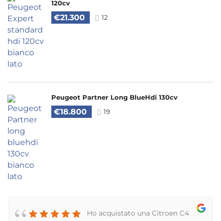
120cv
€21.300
12
Peugeot Partner Long BlueHdi 130cv
€18.800
19
Ho acquistato una Citroen C4