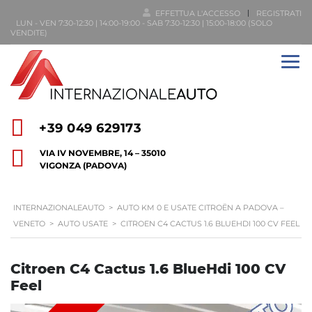
EFFETTUA L'ACCESSO
REGISTRATI
LUN - VEN 7:30-12:30 | 14:00-19:00 - SAB 7:30-12:30 | 15:00-18:00 (SOLO
VENDITE)
+39 049 629173
VIA IV NOVEMBRE, 14 – 35010
VIGONZA (PADOVA)
INTERNAZIONALEAUTO
>
AUTO KM 0 E USATE CITROËN A PADOVA –
VENETO
>
AUTO USATE
>
CITROEN C4 CACTUS 1.6 BLUEHDI 100 CV FEEL
Citroen C4 Cactus 1.6 BlueHdi 100 CV
Feel