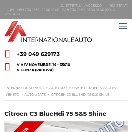
EFFETTUA L'ACCESSO
REGISTRATI
LUN - VEN 7:30-12:30 | 14:00-19:00 - SAB 7:30-12:30 | 15:00-18:00 (SOLO
VENDITE)
+39 049 629173
VIA IV NOVEMBRE, 14 – 35010
VIGONZA (PADOVA)
INTERNAZIONALEAUTO
>
AUTO KM 0 E USATE CITROËN A PADOVA –
VENETO
>
AUTO USATE
>
CITROEN C3 BLUEHDI 75 S&S SHINE
Citroen C3 BlueHdi 75 S&S Shine