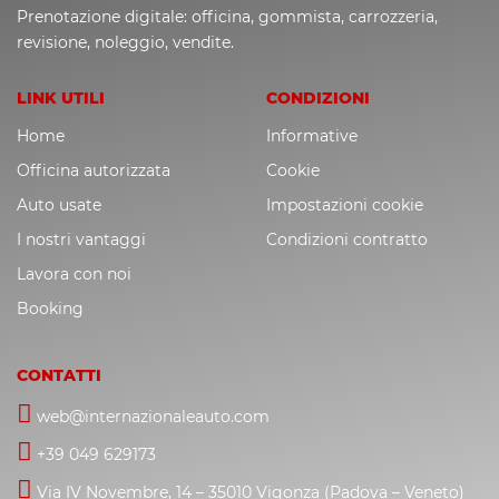
Prenotazione digitale: officina, gommista, carrozzeria,
revisione, noleggio, vendite.
LINK UTILI
CONDIZIONI
Home
Informative
Officina autorizzata
Cookie
Auto usate
Impostazioni cookie
I nostri vantaggi
Condizioni contratto
Lavora con noi
Booking
CONTATTI
web@internazionaleauto.com
+39 049 629173
Via IV Novembre, 14 – 35010 Vigonza (Padova – Veneto)