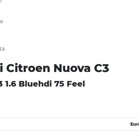
i
za
tà
i Citroen Nuova C3
 1.6 Bluehdi 75 Feel
Eur