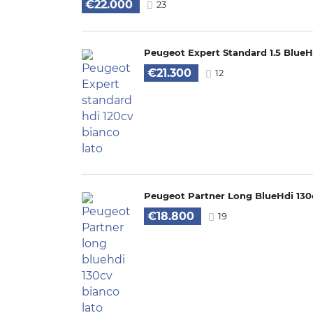
€22.000
23
Peugeot Expert Standard 1.5 BlueH
€21.300
12
Peugeot Partner Long BlueHdi 130
€18.800
19