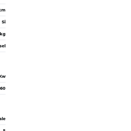
0km
Si
 kg
sel
 Kw
560
ale
5