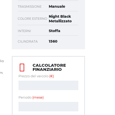
Manuale
TRASMISSIONE
Night Black
COLORE ESTERNO
Metallizzato
Stoffa
INTERNI
1560
CILINDRATA
o
lio
CALCOLATORE
FINANZIARIO
km.
Prezzo del veicolo
(€)
Periodo
(mese)