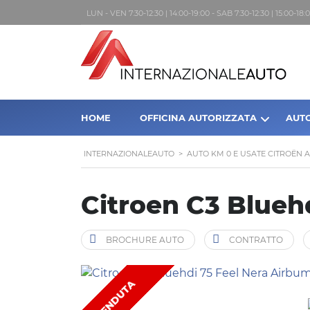
LUN - VEN 7:30-12:30 | 14:00-19:00 - SAB 7:30-12:30 | 15:00-1
HOME
OFFICINA AUTORIZZATA
AUT
INTERNAZIONALEAUTO
>
AUTO KM 0 E USATE CITROËN 
Citroen C3 Blueh
BROCHURE AUTO
CONTRATTO
VENDUTA