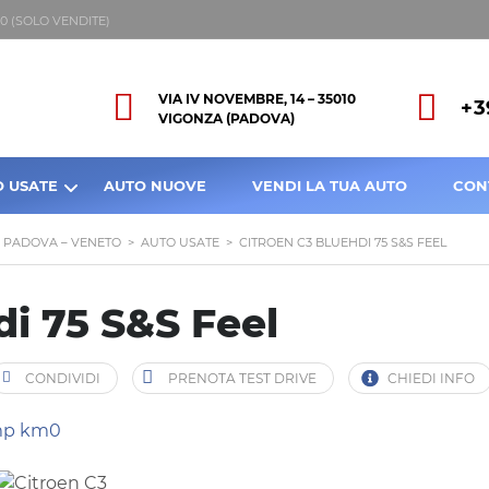
8:00 (SOLO VENDITE)
VIA IV NOVEMBRE, 14 – 35010
+3
VIGONZA (PADOVA)
O USATE
AUTO NUOVE
VENDI LA TUA AUTO
CON
A PADOVA – VENETO
>
AUTO USATE
>
CITROEN C3 BLUEHDI 75 S&S FEEL
di 75 S&S Feel
CONDIVIDI
PRENOTA TEST DRIVE
CHIEDI INFO