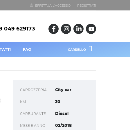
EFFETTUA L'ACCESSO
REGISTRATI
9 049 629173
TATTI
FAQ
CARRELLO
City car
CARROZZERIA
30
KM
Diesel
CARBURANTE
02/2018
MESE E ANNO