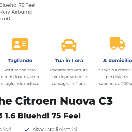
Tagliando
Tua in 1 ora
A domicili
Vettura con zero
Pagamento vettura
Servizio a domici
danni di carrozzeria
solo dopo visione e
per distanza
e tagliando incluso.
consegna in 1 ora.
superiore a 200
che Citroen Nuova C3
 1.6 Bluehdi 75 Feel
riori
Alzacristalli elettrici