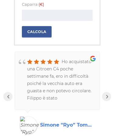
Caparra
(€)
CALCOLA
Ho acquistato
una Citroen C4 poche
davvero me
settimane fa, ero in difficoltà
professiona
poiché la vecchia auto era
correttezza
guasta e non potevo circolare.
hanno riso
‹
›
Filippo è stato
un modo da
disponibilissimo, praticamente
Consiglio 
me l'ha consegnata a
tutti!!!!
casa.Azienda e persone serie
Simone “Ryo” Tomasella
Rob
ed affidabili.