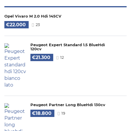
Opel Vivaro M 2.0 Hdi 145CV
€22.000
23
Peugeot Expert Standard 1.5 BlueHdi
120cv
€21.300
12
Peugeot Partner Long BlueHdi 130cv
€18.800
19