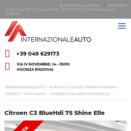
EFFETTUA L'ACCESSO
REGISTRATI
LUN - VEN 7:30-12:30 | 14:00-19:00 - SAB 7:30-12:30 | 15:00-18:00 (SOLO
VENDITE)
+39 049 629173
VIA IV NOVEMBRE, 14 – 35010
VIGONZA (PADOVA)
INTERNAZIONALEAUTO
>
AUTO KM 0 E USATE CITROËN A PADOVA –
VENETO
>
AUTO USATE
>
CITROEN C3 BLUEHDI 75 SHINE ELLE
Citroen C3 BlueHdi 75 Shine Elle