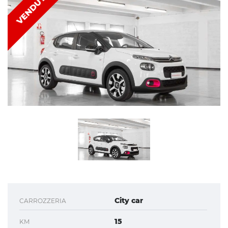
VENDUTA
City car
CARROZZERIA
15
KM