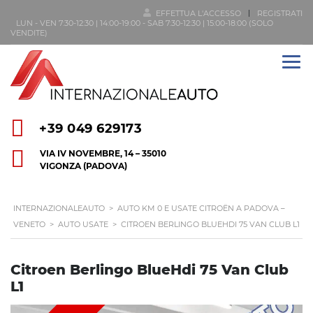
EFFETTUA L'ACCESSO
REGISTRATI
LUN - VEN 7:30-12:30 | 14:00-19:00 - SAB 7:30-12:30 | 15:00-18:00 (SOLO
VENDITE)
+39 049 629173
VIA IV NOVEMBRE, 14 – 35010
VIGONZA (PADOVA)
INTERNAZIONALEAUTO
>
AUTO KM 0 E USATE CITROËN A PADOVA –
VENETO
>
AUTO USATE
>
CITROEN BERLINGO BLUEHDI 75 VAN CLUB L1
Citroen Berlingo BlueHdi 75 Van Club
L1