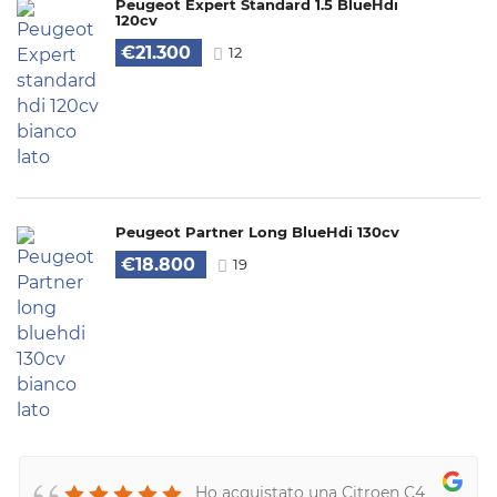
Peugeot Expert Standard 1.5 BlueHdi
120cv
€21.300
12
Peugeot Partner Long BlueHdi 130cv
€18.800
19
Ho acquistato una Citroen C4