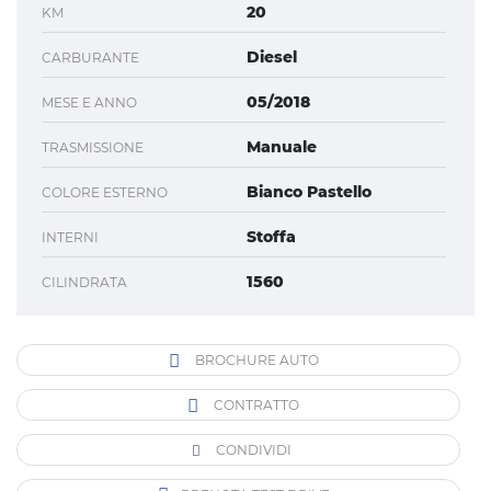
20
KM
Diesel
CARBURANTE
05/2018
MESE E ANNO
Manuale
TRASMISSIONE
Bianco Pastello
COLORE ESTERNO
Stoffa
INTERNI
1560
CILINDRATA
BROCHURE AUTO
CONTRATTO
CONDIVIDI