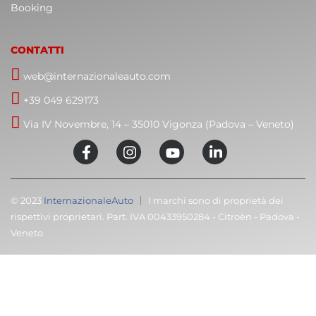
Booking
CONTATTI
web@internazionaleauto.com
+39 049 629173
Via IV Novembre, 14 – 35010 Vigonza (Padova – Veneto)
© 2023
InternazionaleAuto
I marchi sono di proprietà dei
rispettivi proprietari. Part. IVA 00433950284 - Citroën - Padova -
Veneto
C
T
Cari clienti,
M
volevamo informarvi che la nostra attività sarà
chiusa dal 8 al 23 agosto compresi.