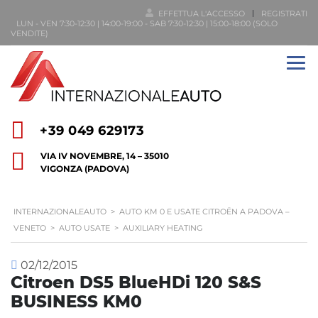
EFFETTUA L'ACCESSO
REGISTRATI
LUN - VEN 7:30-12:30 | 14:00-19:00 - SAB 7:30-12:30 | 15:00-18:00 (SOLO
VENDITE)
+39 049 629173
VIA IV NOVEMBRE, 14 – 35010
VIGONZA (PADOVA)
INTERNAZIONALEAUTO
>
AUTO KM 0 E USATE CITROËN A PADOVA –
VENETO
>
AUTO USATE
>
AUXILIARY HEATING
02/12/2015
Citroen DS5 BlueHDi 120 S&S
BUSINESS KM0