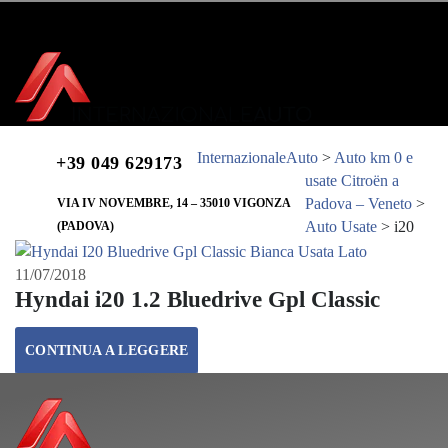
EFFETTUA L'ACCESSO
REGISTRATI
LUN - VEN 7:30-12:30 | 14:00-19:00 - SAB 7:30-12:30 | 15:00-18:00 (SOLO
VENDITE)
InternazionaleAuto
>
Auto km 0 e
+39 049 629173
usate Citroën a
Padova – Veneto
>
VIA IV NOVEMBRE, 14 – 35010 VIGONZA
Auto Usate
>
i20
(PADOVA)
11/07/2018
Hyndai i20 1.2 Bluedrive Gpl Classic
CONTINUA A LEGGERE