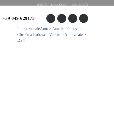
EFFETTUA L'ACCESSO
REGISTRATI
+39 049 629173
InternazionaleAuto
>
Auto km 0 e usate
FAQ
Citroën a Padova – Veneto
>
Auto Usate
>
DS4