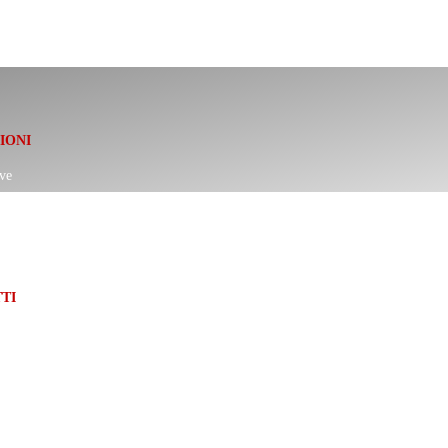
IONI
ve
oni cookie
i contratto
TI
rnazionaleauto.com
629173
ovembre, 14 – 35010 Vigonza (Padova