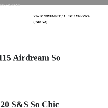
0 (SOLO VENDITE)
CARRELLO
VIA IV NOVEMBRE, 14 – 35010 VIGONZA
(PADOVA)
ATE
AUTO NUOVE
VENDI LA TUA AUTO
CONTATTI
 115 Airdream So
120 S&S So Chic