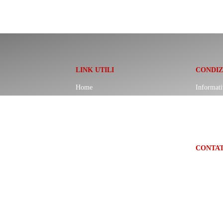
LINK UTILI
CONDIZ
Home
Informati
Officina autorizzata
Cookie
Auto usate
Impostazi
one, noleggio,
I nostri vantaggi
Condizion
CONTAT
Lavora con noi
Booking
web@inte
+39 049 
Via IV N
– Veneto)