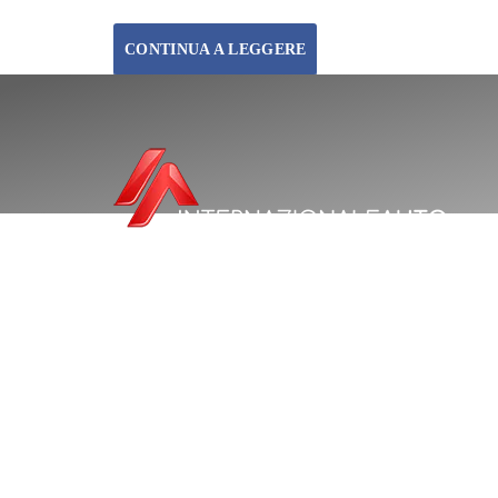
CONTINUA A LEGGERE
Centro unico di servizi per il tuo veicolo.
Prenotazione digitale: officina, gommista, carrozzeria, revisi
vendite.