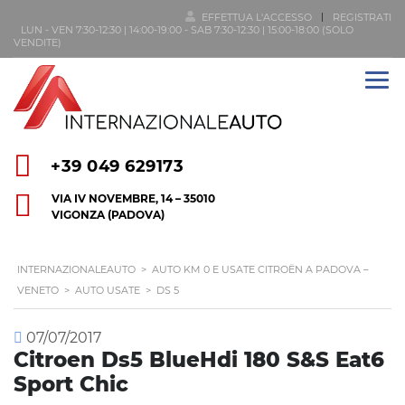
EFFETTUA L'ACCESSO
REGISTRATI
LUN - VEN 7:30-12:30 | 14:00-19:00 - SAB 7:30-12:30 | 15:00-18:00 (SOLO
VENDITE)
+39 049 629173
VIA IV NOVEMBRE, 14 – 35010
VIGONZA (PADOVA)
INTERNAZIONALEAUTO
>
AUTO KM 0 E USATE CITROËN A PADOVA –
VENETO
>
AUTO USATE
>
DS 5
07/07/2017
Citroen Ds5 BlueHdi 180 S&S Eat6
Sport Chic