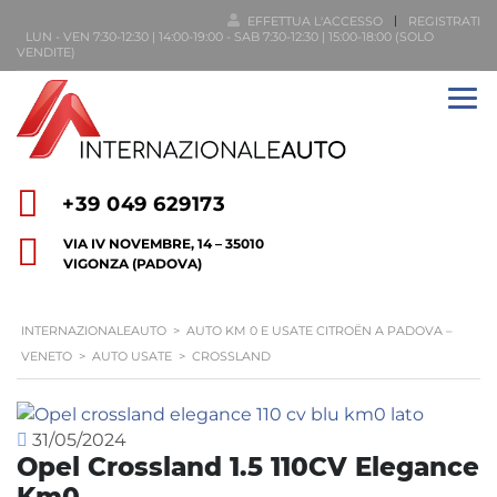
EFFETTUA L'ACCESSO
REGISTRATI
LUN - VEN 7:30-12:30 | 14:00-19:00 - SAB 7:30-12:30 | 15:00-18:00 (SOLO
VENDITE)
+39 049 629173
VIA IV NOVEMBRE, 14 – 35010
VIGONZA (PADOVA)
INTERNAZIONALEAUTO
>
AUTO KM 0 E USATE CITROËN A PADOVA –
VENETO
>
AUTO USATE
>
CROSSLAND
31/05/2024
Opel Crossland 1.5 110CV Elegance
Km0