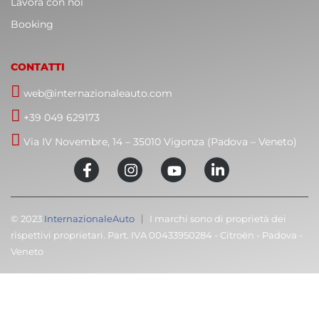
Lavora con noi
Booking
CONTATTI
web@internazionaleauto.com
+39 049 629173
Via IV Novembre, 14 – 35010 Vigonza (Padova – Veneto)
© 2023
InternazionaleAuto
I marchi sono di proprietà dei
rispettivi proprietari. Part. IVA 00433950284 - Citroën - Padova -
Veneto
C
T
Cari clienti,
M
volevamo informarvi che la nostra attività sarà