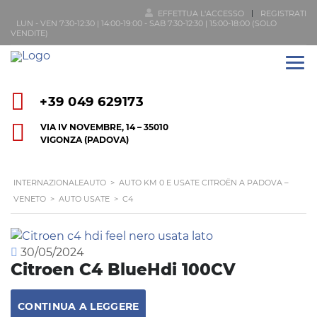
EFFETTUA L'ACCESSO
REGISTRATI
LUN - VEN 7:30-12:30 | 14:00-19:00 - SAB 7:30-12:30 | 15:00-18:00 (SOLO
VENDITE)
+39 049 629173
VIA IV NOVEMBRE, 14 – 35010
VIGONZA (PADOVA)
INTERNAZIONALEAUTO
>
AUTO KM 0 E USATE CITROËN A PADOVA –
VENETO
>
AUTO USATE
>
C4
30/05/2024
Citroen C4 BlueHdi 100CV
CONTINUA A LEGGERE