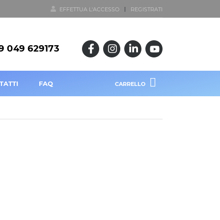
EFFETTUA L'ACCESSO
REGISTRATI
9 049 629173
TATTI
FAQ
CARRELLO