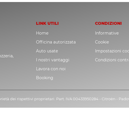
LINK UTILI
CONDIZIONI
Home
Informative
Officina autorizzata
Cookie
Auto usate
Impostazioni co
zzeria,
I nostri vantaggi
Condizioni contr
Lavora con noi
Booking
rietà dei rispettivi proprietari. Part. IVA 00433950284 - Citroën - Pad