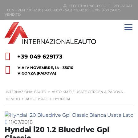
EFFETTUA L'ACCESSO
REGISTRATI
LUN - VEN 7:30-12:30 | 14:00-19:00 - SAB 7:30-12:30 | 15:00-18:00 (SOLO
VENDITE)
+39 049 629173
VIA IV NOVEMBRE, 14 – 35010
VIGONZA (PADOVA)
INTERNAZIONALEAUTO
>
AUTO KM 0 E USATE CITROËN A PADOVA –
VENETO
>
AUTO USATE
>
HYUNDAI
11/07/2018
Hyndai i20 1.2 Bluedrive Gpl
Classic