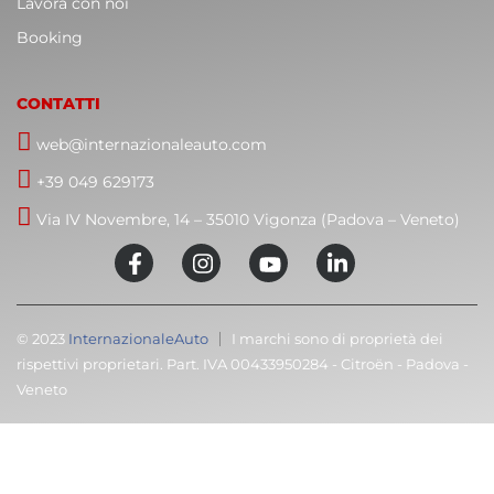
Lavora con noi
Booking
CONTATTI
web@internazionaleauto.com
+39 049 629173
Via IV Novembre, 14 – 35010 Vigonza (Padova – Veneto)
© 2023
InternazionaleAuto
I marchi sono di proprietà dei
rispettivi proprietari. Part. IVA 00433950284 - Citroën - Padova -
Veneto
C
T
Cari clienti,
M
volevamo informarvi che la nostra attività sarà