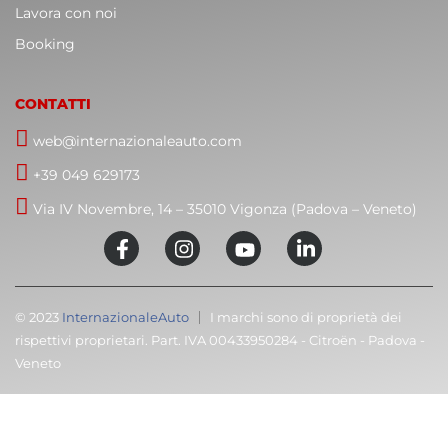
Lavora con noi
Booking
CONTATTI
web@internazionaleauto.com
+39 049 629173
Via IV Novembre, 14 – 35010 Vigonza (Padova – Veneto)
© 2023
InternazionaleAuto
I marchi sono di proprietà dei
rispettivi proprietari. Part. IVA 00433950284 - Citroën - Padova -
Veneto
C
T
Cari clienti,
M