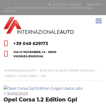
EFFETTUA L'ACCESSO
REGISTRATI
LUN - VEN 7:30-12:30 | 14:00-19:00 - SAB 7:30-12:30 | 15:00-18:00 (SOLO
VENDITE)
+39 049 629173
VIA IV NOVEMBRE, 14 – 35010
VIGONZA (PADOVA)
INTERNAZIONALEAUTO
>
AUTO KM 0 E USATE CITROËN A PADOVA –
VENETO
>
AUTO USATE
>
GPL
30/06/2023
Opel Corsa 1.2 Edition Gpl