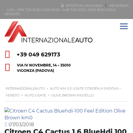
EFFETTUA L'ACCESSO
REGISTRATI
LUN - VEN 7:30-12:30 | 14:00-19:00 - SAB 7:30-12:30 | 15:00-18:00 (SOLO
VENDITE)
+39 049 629173
VIA IV NOVEMBRE, 14 – 35010
VIGONZA (PADOVA)
INTERNAZIONALEAUTO
>
AUTO KM 0 E USATE CITROËN A PADOVA –
VENETO
>
AUTO USATE
>
OLIVE BROWN PASTELLO
07/03/2018
Citroen C4 Cactus 1.6 BlueHdi 100